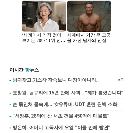
이시간
핫
뉴스
표창원, 남규리에 15년 만에 사과…"제가 틀렸습니다"
손 묶인채 물속에… 女유튜버, UDT 훈련 완벽 소화
"서장훈, 28억에 산 서초 건물 450억에 매물로"
방은희, 어머니 고독사에 오열 "이틀 만에 발견"