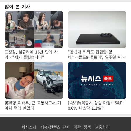
많이 본 기사
표창원, 남규리에 15년 만에 사
"창 3개 띄워도 답답함 없
과…"제가 틀렸습니다"
네"…'폴드8 울트라', 일주일 써보
니
英유명 여배우, 큰 교통사고서 기
[속보]뉴욕증시 상승 마감…S&P
아차 덕에 살았다
0.6% 나스닥 1.3%↑
회사소개
제휴/컨텐츠 판매
약관·정책
고충처리