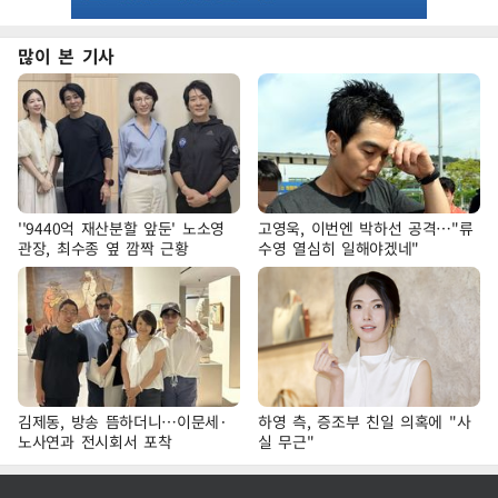
많이 본 기사
''9440억 재산분할 앞둔' 노소영
고영욱, 이번엔 박하선 공격…"류
관장, 최수종 옆 깜짝 근황
수영 열심히 일해야겠네"
김제동, 방송 뜸하더니…이문세·
하영 측, 증조부 친일 의혹에 "사
노사연과 전시회서 포착
실 무근"