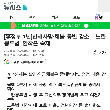
메인
랭킹
섹션
포토
[李정부 1년]산재사망·체불 동반 감소…'노란
봉투법' 안착은 숙제
기사등록
2026/06/02 15:00:00
가
가
최종수정
2026/06/02 15:32:26
구글에서 선호하는 매체로 추가
李 "산재는 살인·임금체불은 중대범죄"…엄정 대응 강
조
올해 1분기 산재 사망 역대 최저…임금체불 증가세
꺾여
노란봉투법 시행 후 교섭의무·쟁의범위 두고 여전히
논란
노동법 사각지대 보호 미흡…정년연장 등 법제화도
더뎌