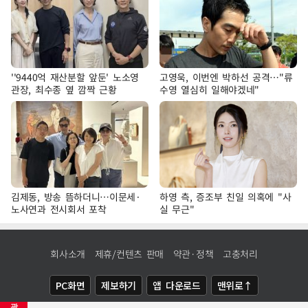
''9440억 재산분할 앞둔' 노소영
고영욱, 이번엔 박하선 공격…"류
관장, 최수종 옆 깜짝 근황
수영 열심히 일해야겠네"
김제동, 방송 뜸하더니…이문세·
하영 측, 증조부 친일 의혹에 "사
노사연과 전시회서 포착
실 무근"
회사소개
제휴/컨텐츠 판매
약관·정책
고충처리
PC화면
제보하기
앱 다운로드
맨위로↑
광