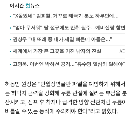
이시간
핫
뉴스
"X돌았네" 김희철, 거꾸로 태극기 분노 하루만에…
"엄마 무서워" 딸 절규에도 만취 질주…예비신랑 참변
권상우 "내 또래 중 내가 제일 빠른데 아들은…"
고영욱, 이번엔 박하선 공격…"류수영 열심히 일해야"
허동범 원장은 "반월상연골판 파열을 예방하기 위해서
는 허벅지 근력을 강화해 무릎 관절에 실리는 부담을 분
산시키고, 점프 후 착지나 급격한 방향 전환처럼 무릎이
비틀릴 수 있는 동작에 주의해야 한다"라고 밝혔다.