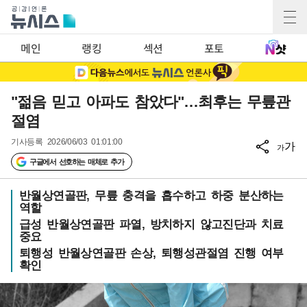
메인
랭킹
섹션
포토
"젊음 믿고 아파도 참았다"…최후는 무릎관
절염
기사등록
2026/06/03 01:01:00
가
가
구글에서 선호하는 매체로 추가
반월상연골판, 무릎 충격을 흡수하고 하중 분산하는
역할
급성 반월상연골판 파열, 방치하지 않고진단과 치료
중요
퇴행성 반월상연골판 손상, 퇴행성관절염 진행 여부
확인