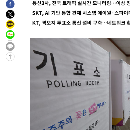
통신3사, 전국 트래픽 실시간 모니터링…이상 
-2444초 전 >
이란, 호르무즈서 "적국 목표물들"과 대치로 남부 케슘섬에서 
SKT, AI 기반 통합 관제 시스템 에이원·스파이
례 큰 폭발음
-31519초 전 >
[속보]종합특검, '계엄 수용공간 확보' 신용해 前교정본부장 기
KT, 격오지 투표소 통신 설비 구축…네트워크 
-30392초 전 >
외신들도 주목한 韓축구 파문…"국민적 공분에 수사 재개"
-30363초 전 >
11시간 압수수색에 성접대 파문까지…'쑥대밭' 된 축구협회
-29385초 전 >
[속보]규제합리화위원회 부위원장에 김태유 서울대 공대 교수
병태 후임
-25743초 전 >
[속보]국힘 윤리위, '돌려차기 발언' 진종오·서범수 징계 절차 
-21068초 전 >
[속보] 7월 중국 수출 23.9%↑ 수입 27.5%↑…무역총액
25.3%↑
-18228초 전 >
[속보]'채상병 순직 책임' 임성근, 항소심도 징역 3년
-18094초 전 >
[속보]종합특검, '관저이전 봐주기 감사' 유병호 구속기소
-14694초 전 >
민주 콩고 에볼라환자 4천명 돌파, 4053명 발생 1850명 사망
-13944초 전 >
[속보]'300억원대 사기 혐의' 차가원 대표 구속 송치
-13138초 전 >
"미 전국적 살모네라 식중독 원인은 멕시코산 할라피뇨"-- CD
-11651초 전 >
[속보]경찰·노동부, HL만도 평택사업장 끼임 사망 관련 압수
-11532초 전 >
[속보]합수본, '투표율 허위 입력' 중앙·서울·경기도 선관위 등
압수수색
-11287초 전 >
[속보]원·달러 환율, 오전 9시 1423.8원
-11083초 전 >
[속보]삼성전자·SK하이닉스 동반 강보합…1%대 상승 출발