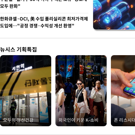
모두 완화"
한화큐셀·OCI, 美 수입 폴리실리콘 최저가격제
도입에…"공정 경쟁·수익성 개선 환영"
뉴시스 기획특집
모두의 정신건강
외국인이 키운 K-소비
폰 리스시