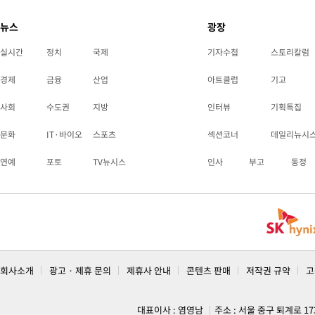
뉴스
광장
실시간
정치
국제
기자수첩
스토리칼럼
경제
금융
산업
아트클럽
기고
사회
수도권
지방
인터뷰
기획특집
문화
IT·바이오
스포츠
섹션코너
데일리뉴시
연예
포토
TV뉴시스
인사
부고
동정
회사소개
광고 · 제휴 문의
제휴사 안내
콘텐츠 판매
저작권 규약
고
대표이사 : 염영남
주소 : 서울 중구 퇴계로 1