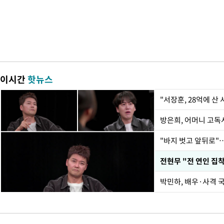
이시간
핫뉴스
"서장훈, 28억에 산
방은희, 어머니 고독사
"바지 벗고 앞뒤로"
전현무 "전 연인 집
박민하, 배우·사격