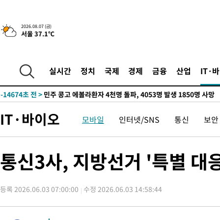
-29365초 전 >
[속보]규제합리화위원회 부위원장에 김태유 서울대 공대 교수
병태 후임
-25723초 전 >
[속보]국힘 윤리위, '돌려차기 발언' 진종오·서범수 징계 절차 
2026.08.07 (금)
서울 37.1℃
-21048초 전 >
[속보] 7월 중국 수출 23.9%↑ 수입 27.5%↑…무역총액
25.3%↑
-18208초 전 >
[속보]'채상병 순직 책임' 임성근, 항소심도 징역 3년
-18074초 전 >
[속보]종합특검, '관저이전 봐주기 감사' 유병호 구속기소
실시간
정치
국제
경제
금융
산업
IT·
-14674초 전 >
민주 콩고 에볼라환자 4천명 돌파, 4053명 발생 1850명 사망
-13924초 전 >
[속보]'300억원대 사기 혐의' 차가원 대표 구속 송치
-13118초 전 >
"미 전국적 살모네라 식중독 원인은 멕시코산 할라피뇨"-- CD
IT·바이오
모바일
인터넷/SNS
통신
보안
-11631초 전 >
[속보]경찰·노동부, HL만도 평택사업장 끼임 사망 관련 압수
-11512초 전 >
[속보]합수본, '투표율 허위 입력' 중앙·서울·경기도 선관위 등
압수수색
-11267초 전 >
[속보]원·달러 환율, 오전 9시 1423.8원
통신3사, 지방선거 '특별 대
-11063초 전 >
[속보]삼성전자·SK하이닉스 동반 강보합…1%대 상승 출발
-11049초 전 >
[속보]코스닥, 5.95포인트(0.74%) 상승한 807.62개장
등록 2026.06.03 07:00:00
수정 2026.06.03 14:58:44
-11017초 전 >
[속보]코스피, 6300선 재탈환…1.09% 오른 6365.07 개장
-8182초 전 >
시리아 다마스쿠스 교외에서 미니버스 폭발.. 14명 부상, 3명은
-7480초 전 >
입추에도 극한더위…서울 낮 39도 '폭염중대경보'