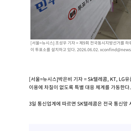
-11069초 전 >
[속보]코스닥, 5.95포인트(0.74%) 상승한 807.62개장
-11037초 전 >
[속보]코스피, 6300선 재탈환…1.09% 오른 6365.07 개장
-8202초 전 >
시리아 다마스쿠스 교외에서 미니버스 폭발.. 14명 부상, 3명은
-7500초 전 >
입추에도 극한더위…서울 낮 39도 '폭염중대경보'
-2464초 전 >
이란, 호르무즈서 "적국 목표물들"과 대치로 남부 케슘섬에서 
[서울=뉴시스] 조성우 기자 = 제9회 전국동시지방선거를 하
례 큰 폭발음
이 투표소를 설치하고 있다. 2026.06.02.
xconfind@news
[서울=뉴시스]박은비 기자 = Sk텔레콤, KT, L
이용에 차질이 없도록 특별 대응 체계를 가동한다.
3일 통신업계에 따르면 SK텔레콤은 전국 통신망 