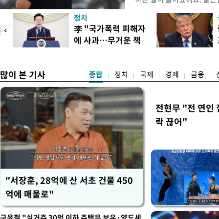
거나, 누가 길을 막고 서 있
정치
(40대 직장인 A씨) 유례없
李 "국가폭력 피해자
에도 쉽게 짜증을 내거나 
에 사과…무거운 책
있다. 높은 기온과 습도가 
임감"
많이 본 기사
종합
정치
국제
경제
금융
전현무 "전 연인
락 끊어"
"서장훈, 28억에 산 서초 건물 450
억에 매물로"
구윤철 "실거주 30억 이하 주택은 보유·양도세