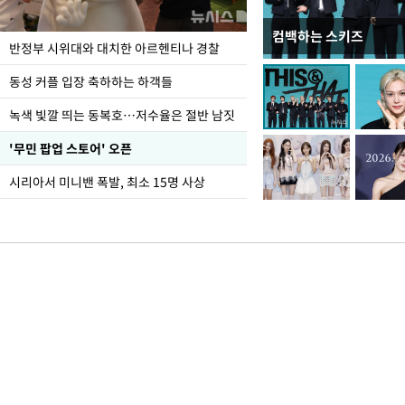
컴백하는 스키즈
정동영, 北 '조선' 호
반정부 시위대와 대치한 아르헨티나 경찰
숙 후에 하겠다는 말 빠
동성 커플 입장 축하하는 하객들
녹색 빛깔 띄는 동복호…저수율은 절반 남짓
'무민 팝업 스토어' 오픈
시리아서 미니밴 폭발, 최소 15명 사상