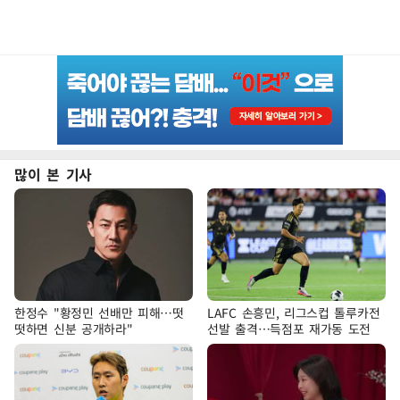
많이 본 기사
한정수 "황정민 선배만 피해…떳
LAFC 손흥민, 리그스컵 톨루카전
떳하면 신분 공개하라"
선발 출격…득점포 재가동 도전