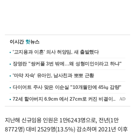
이시간
핫
뉴스
'고지용과 이혼' 의사 허양임, 새 출발했다
장영란 "쌍커풀 3번 밖에…왜 성형미인이라고 하냐"
'마약 자숙' 유아인, 남사친과 뽀뽀 근황
다이어트 주사 맞은 이순실 "10개월만에 45㎏ 감량"
지난해 신규임용 인원은 1만6243명으로, 전년(1만
8772명) 대비 2529명(13.5%) 감소하며 2021년 이후