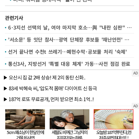
관련기사
6·3지선 선택의 날, 여야 마지막 호소…與 "내란 심판" 野 "정권 심판"
'서소문' 등 잇단 참사…광역 단체장 후보들 '재난안전' 공약은
선거 끝나면 수천t 쓰레기…폐현수막·공보물 처리 '숙제'
통신3사, 지방선거 '특별 대응 체계' 가동…사전 점검 완료