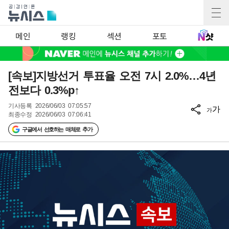
메인
랭킹
섹션
포토
[속보]지방선거 투표율 오전 7시 2.0%…4년
전보다 0.3%p↑
기사등록
2026/06/03 07:05:57
가
가
최종수정
2026/06/03 07:06:41
구글에서 선호하는 매체로 추가