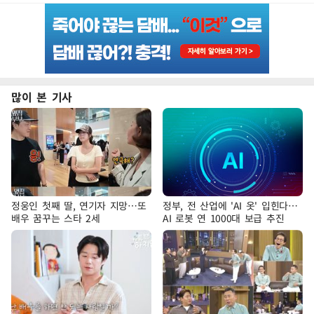
많이 본 기사
정웅인 첫째 딸, 연기자 지망…또
정부, 전 산업에 'AI 옷' 입힌다…
배우 꿈꾸는 스타 2세
AI 로봇 연 1000대 보급 추진