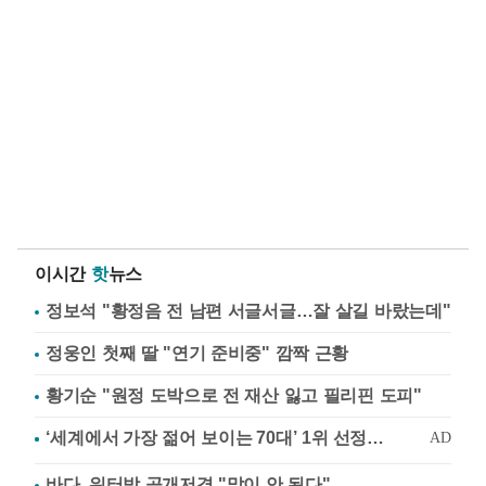
이시간
핫
뉴스
정보석 "황정음 전 남편 서글서글…잘 살길 바랐는데"
정웅인 첫째 딸 "연기 준비중" 깜짝 근황
황기순 "원정 도박으로 전 재산 잃고 필리핀 도피"
바다, 워터밤 공개저격 "말이 안 된다"