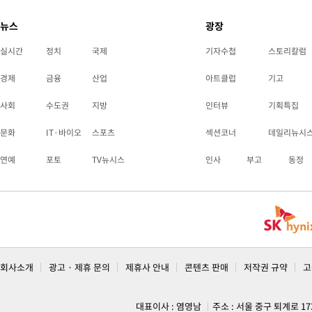
뉴스
광장
실시간
정치
국제
기자수첩
스토리칼럼
경제
금융
산업
아트클럽
기고
사회
수도권
지방
인터뷰
기획특집
문화
IT·바이오
스포츠
섹션코너
데일리뉴시
연예
포토
TV뉴시스
인사
부고
동정
회사소개
광고 · 제휴 문의
제휴사 안내
콘텐츠 판매
저작권 규약
고
대표이사 : 염영남
주소 : 서울 중구 퇴계로 1