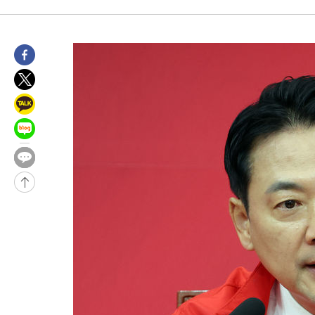
11분 전 >
민주 콩고 에볼라환자 4천명 돌파, 4053명 발생 1850명 사망
-27180초 전 >
"낮 기온 소폭 하락"…수도권 폭염중대경보, 폭염경보로 하향
-27144초 전 >
[속보]이 대통령, '호우피해' 안동·의성 관할 4개 면 특별재난
선포
-27107초 전 >
[단독]중수청 지원 검사들, 정원 초과 시 낮은 계급 임용…희망
갈 수도
-25078초 전 >
낮 최고 37도 찜통더위…곳곳 소나기·강원 많은 비[내일날씨]
-23384초 전 >
SK하이닉스, 용인·청주 팹에 54조 투자…"AI 메모리 수요 선
응"
-20240초 전 >
여자배구 이재영·이다영 자매, 아제르바이잔 투란VC 입단
-19493초 전 >
외국인 심판 성 접대 7경기 들여다보니…한국 축구 '5승 2무'
-19227초 전 >
[속보]코스닥, 2.86포인트(0.36%) 내린 798.81마감
-19180초 전 >
[속보]코스피, 6200선 약보합…0.60% 내린 6258.77에 마쳐
-19160초 전 >
[속보]원·달러 환율, 7.7원 내린 1416.1원 마감
-19049초 전 >
[속보] 노원서 40.1도 관측…서울, 2018년 이후 첫 40도
-16139초 전 >
[속보]종합특검, '계엄 수용공간 확보' 신용해 前교정본부장 기
-15012초 전 >
외신들도 주목한 韓축구 파문…"국민적 공분에 수사 재개"
-14983초 전 >
11시간 압수수색에 성접대 파문까지…'쑥대밭' 된 축구협회
-14005초 전 >
[속보]규제합리화위원회 부위원장에 김태유 서울대 공대 교수