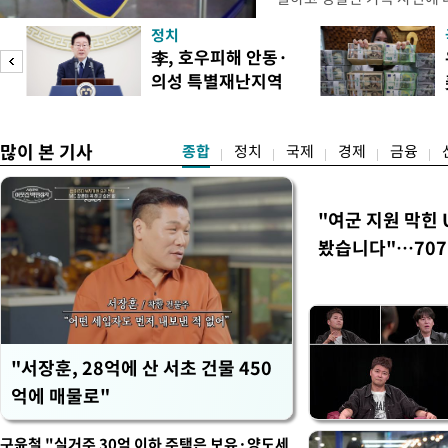
피제'를 도입한다. 경찰청은 
정치
후속 조치 태스크포스(TF)'
李, 호우피해 안동·
우선 올해 하반기 인사에 
의성 특별재난지역
하던 수사감찰 기능을 인권
도
선포
많이 본 기사
종합
정치
국제
경제
금융
"여군 지원 막힌 
봤습니다"…707
벽 소화'
"서장훈, 28억에 산 서초 건물 450
억에 매물로"
구윤철 "실거주 30억 이하 주택은 보유·양도세