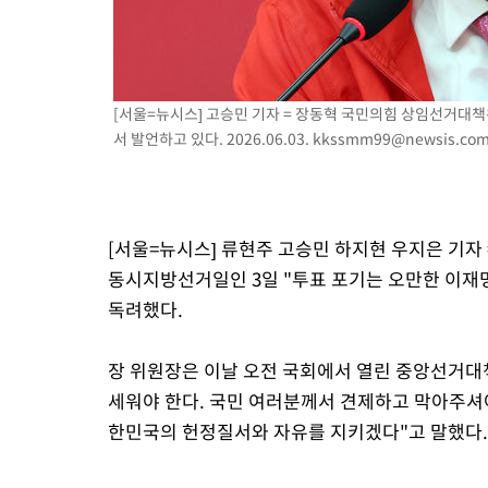
병태 후임
-10363초 전 >
[속보]국힘 윤리위, '돌려차기 발언' 진종오·서범수 징계 절차 
-5688초 전 >
[속보] 7월 중국 수출 23.9%↑ 수입 27.5%↑…무역총액 25.
-2848초 전 >
[속보]'채상병 순직 책임' 임성근, 항소심도 징역 3년
[서울=뉴시스] 고승민 기자 = 장동혁 국민의힘 상임선거대
-2714초 전 >
[속보]종합특검, '관저이전 봐주기 감사' 유병호 구속기소
서 발언하고 있다. 2026.06.03.
kkssmm99@newsis.co
11분 전 >
민주 콩고 에볼라환자 4천명 돌파, 4053명 발생 1850명 사망
[서울=뉴시스] 류현주 고승민 하지현 우지은 기자
동시지방선거일인 3일 "투표 포기는 오만한 이재
독려했다.
장 위원장은 이날 오전 국회에서 열린 중앙선거대
세워야 한다. 국민 여러분께서 견제하고 막아주셔
한민국의 헌정질서와 자유를 지키겠다"고 말했다.