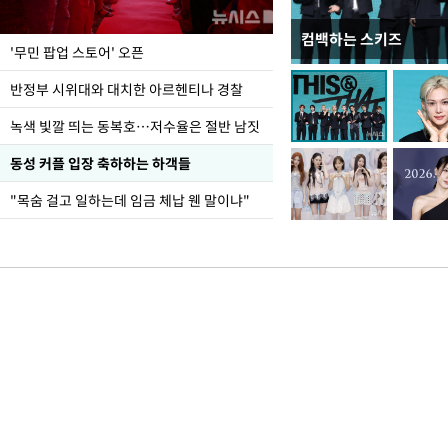
컴백하는 스키즈
지석천 뒤덮은 개구리
'무민 팝업 스토어' 오픈
반정부 시위대와 대치한 아르헨티나 경찰
녹색 빛깔 띄는 동복호…저수율은 절반 남짓
동성 커플 입장 축하하는 하객들
"목숨 걸고 일하는데 임금 체납 웬 말이냐"