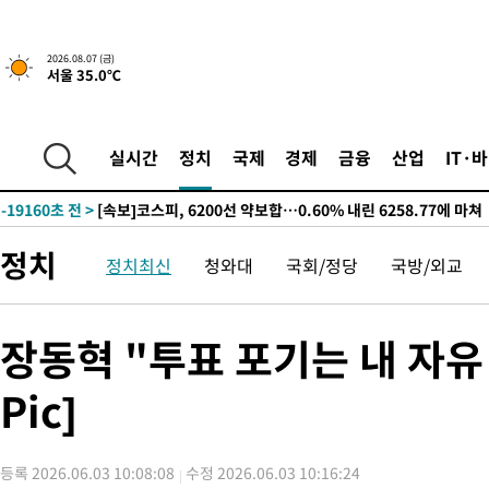
갈 수도
-25058초 전 >
낮 최고 37도 찜통더위…곳곳 소나기·강원 많은 비[내일날씨]
-23364초 전 >
SK하이닉스, 용인·청주 팹에 54조 투자…"AI 메모리 수요 선
2026.08.07 (금)
서울 35.0℃
응"
-20220초 전 >
여자배구 이재영·이다영 자매, 아제르바이잔 투란VC 입단
-19473초 전 >
외국인 심판 성 접대 7경기 들여다보니…한국 축구 '5승 2무'
-19207초 전 >
[속보]코스닥, 2.86포인트(0.36%) 내린 798.81마감
실시간
정치
국제
경제
금융
산업
IT·
-19160초 전 >
[속보]코스피, 6200선 약보합…0.60% 내린 6258.77에 마쳐
-19140초 전 >
[속보]원·달러 환율, 7.7원 내린 1416.1원 마감
-19029초 전 >
[속보] 노원서 40.1도 관측…서울, 2018년 이후 첫 40도
정치
정치최신
청와대
국회/정당
국방/외교
-16119초 전 >
[속보]종합특검, '계엄 수용공간 확보' 신용해 前교정본부장 기
-14992초 전 >
외신들도 주목한 韓축구 파문…"국민적 공분에 수사 재개"
-14963초 전 >
11시간 압수수색에 성접대 파문까지…'쑥대밭' 된 축구협회
장동혁 "투표 포기는 내 자유
-13985초 전 >
[속보]규제합리화위원회 부위원장에 김태유 서울대 공대 교수
병태 후임
Pic]
-10343초 전 >
[속보]국힘 윤리위, '돌려차기 발언' 진종오·서범수 징계 절차 
-5668초 전 >
[속보] 7월 중국 수출 23.9%↑ 수입 27.5%↑…무역총액 25.
-2828초 전 >
[속보]'채상병 순직 책임' 임성근, 항소심도 징역 3년
등록 2026.06.03 10:08:08
수정 2026.06.03 10:16:24
-2694초 전 >
[속보]종합특검, '관저이전 봐주기 감사' 유병호 구속기소