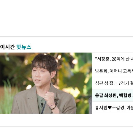
이시간
핫뉴스
"서장훈, 28억에 산
방은희, 어머니 고독사
심판 성 접대 7경기 
응팔 최성원, 백혈병
홍서범♥조갑경, 아들