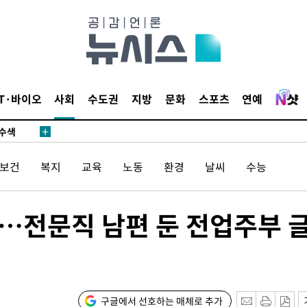
다"
수수색(종
4%↑
IT·바이오
사회
수도권
지방
문화
스포츠
연예
침 준수"
수수색
강화"
/보건
복지
교육
노동
환경
날씨
수능
…전문직 남편 둔 전업주부 
황'
구글에서 선호하는 매체로 추가