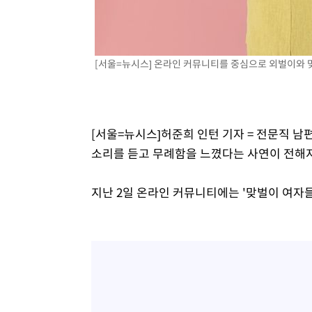
1시간 전 >
[속보]7~9일 프로야구 3연전도 폭염 취소…11일 재개
1시간 전 >
"韓 외환시장 개입 관측 배경엔 美의 대한국 무역적자 있어"
1시간 전 >
'월드컵 탈락 후폭풍' 축구협회…초유의 압수수색에 '충격·당
[서울=뉴시스] 온라인 커뮤니티를 중심으로 외벌이와 
1시간 전 >
서울 낮 37.9도, 올여름 최고치 경신…영등포 순간 '40도'
1시간 전 >
[속보]종합특검, 대검 추가 압수수색…내란 중요임무종사 혐
2시간 전 >
[속보]코스닥, 800p 회복…0.26% 오른 801.67 마감
[서울=뉴시스]허준희 인턴 기자 = 전문직 
2시간 전 >
[속보]코스피, 301.88포인트(4.58%) 내린 6296.38 마감
소리를 듣고 무례함을 느꼈다는 사연이 전해
2시간 전 >
[속보]원·달러 환율, 0.7원 내린 1423.8원 마감
3시간 전 >
"여기 떨어졌다"…다누리, 스페이스X 로켓 달 충돌 흔적 포착
지난 2일 온라인 커뮤니티에는 '맞벌이 여자
4시간 전 >
손흥민, 5경기 연속골 실패…LAFC는 승부차기 끝 과달라하라
6시간 전 >
내일까지 39도 '펄펄'…기상청 "태풍 지나며 폭염 잠시 꺾인