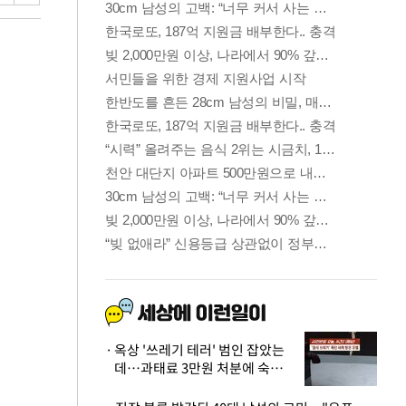
옥상 '쓰레기 테러' 범인 잡았는
데…과태료 3만원 처분에 숙박업
주 허탈