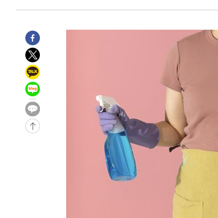
1시간 전 >
[속보]종합특검, 대검 추가 압수수색…내란 중요임무종사 혐
2시간 전 >
[속보]코스닥, 800p 회복…0.26% 오른 801.67 마감
2시간 전 >
[속보]코스피, 301.88포인트(4.58%) 내린 6296.38 마감
2시간 전 >
[속보]원·달러 환율, 0.7원 내린 1423.8원 마감
3시간 전 >
"여기 떨어졌다"…다누리, 스페이스X 로켓 달 충돌 흔적 포착
4시간 전 >
손흥민, 5경기 연속골 실패…LAFC는 승부차기 끝 과달라하라
6시간 전 >
내일까지 39도 '펄펄'…기상청 "태풍 지나며 폭염 잠시 꺾인
-14982초 전 >
'월드컵 탈락 후폭풍' 축구협회…11시간 걸린 초유의 압
합)
-14418초 전 >
[속보] 뉴욕증시, 혼조 출발…나스닥 0.3%↓, 다우 0.1
-13211초 전 >
축구협회, 15년 전 심판 성 접대 파문에 "현재는 내부 지
-11896초 전 >
경찰, '홍명보는 2순위' 결론냈던 스포츠윤리센터도 압
41분 전 >
[속보]합참 "北 발사체는 단거리탄도미사일…감시·경계태세 
46분 전 >
日방위성, 北이 동해로 쏜 발사체는 탄도미사일 가능성
1시간 전 >
[속보] SKT, 에이닷 서비스 장애 발생…"원인 파악 중"
1시간 전 >
[속보]합참 "북, 동해상으로 미상 발사체 발사"
1시간 전 >
'낮 최고 39도' 불볕더위…한밤 열대야도 계속[내일날씨]