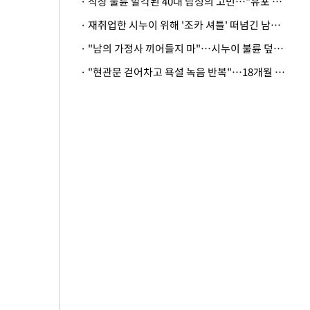
· 직장 불륜 발각된 40대 남성의 고민…"유포 동료 명예훼손·협박죄 고소 가능할까"
· 재취업한 시누이 위해 '조카 셔틀' 떠넘긴 남편…아내 "난 못한다"
· "남의 가정사 끼어들지 마"…시누이 불륜 덮으려는 남편에 억울한 아내
· "현관문 걷어차고 욕설 녹음 반복"…18개월 아기 키우는 집 뒤흔든 '앞집의 비극'