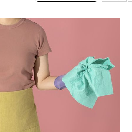
의
 격파
다"
수수색(종
4%↑
침 준수"
수수색
강화"