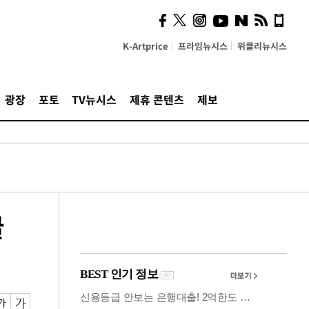
의견, 국토부·LH에 충실히
전달할 것"
K-Artprice
프라임뉴시스
위클리뉴시스
광장
포토
TV뉴시스
제휴 콘텐츠
제보
글