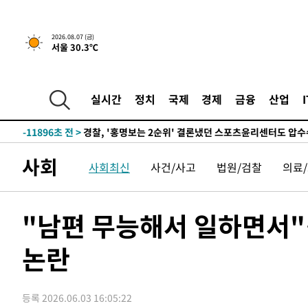
2026.08.07 (금)
서울 30.3℃
6시간 전 >
내일까지 39도 '펄펄'…기상청 "태풍 지나며 폭염 잠시 꺾인
-14982초 전 >
'월드컵 탈락 후폭풍' 축구협회…11시간 걸린 초유의 압
합)
-14418초 전 >
[속보] 뉴욕증시, 혼조 출발…나스닥 0.3%↓, 다우 0.1
실시간
정치
국제
경제
금융
산업
-13211초 전 >
축구협회, 15년 전 심판 성 접대 파문에 "현재는 내부 지
-11896초 전 >
경찰, '홍명보는 2순위' 결론냈던 스포츠윤리센터도 압
41분 전 >
[속보]합참 "北 발사체는 단거리탄도미사일…감시·경계태세 
사회
사회최신
사건/사고
법원/검찰
의료
46분 전 >
日방위성, 北이 동해로 쏜 발사체는 탄도미사일 가능성
1시간 전 >
[속보] SKT, 에이닷 서비스 장애 발생…"원인 파악 중"
1시간 전 >
[속보]합참 "북, 동해상으로 미상 발사체 발사"
"남편 무능해서 일하면서"
1시간 전 >
'낮 최고 39도' 불볕더위…한밤 열대야도 계속[내일날씨]
논란
1시간 전 >
[속보]7~9일 프로야구 3연전도 폭염 취소…11일 재개
1시간 전 >
"韓 외환시장 개입 관측 배경엔 美의 대한국 무역적자 있어"
1시간 전 >
'월드컵 탈락 후폭풍' 축구협회…초유의 압수수색에 '충격·당
등록 2026.06.03 16:05:22
1시간 전 >
서울 낮 37.9도, 올여름 최고치 경신…영등포 순간 '40도'