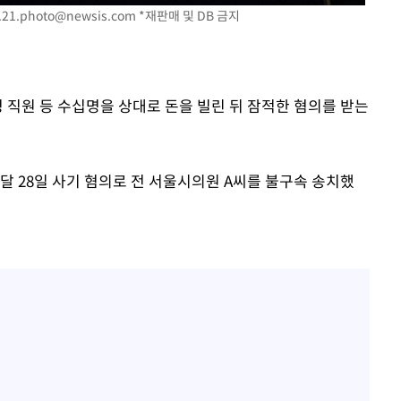
.21.photo@newsis.com
*재판매 및 DB 금지
구축
감 다우
워" 취임
무부 대변인
청 직원 등 수십명을 상대로 돈을 빌린 뒤 잠적한 혐의를 받는
달 28일 사기 혐의로 전 서울시의원 A씨를 불구속 송치했