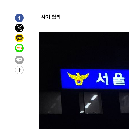
3년 인터뷰
5시간 전 >
[속보] "이란-오만, 호르무즈 해협 통행 항로 합의" 이란 외
-31427초 전 >
"여기 떨어졌다"…다누리, 스페이스X 로켓 달 충돌 흔적
사기 혐의
-28472초 전 >
손흥민, 5경기 연속골 실패…LAFC는 승부차기 끝 과달
-21073초 전 >
내일까지 39도 '펄펄'…기상청 "태풍 지나며 폭염 잠시 
-20710초 전 >
트럼프, 한국계 진보 주지사 후보 맹공…"공산주의가 최대
-20688초 전 >
"美간섭에 합의 지연"…트럼프, '이란 호르무즈 통제권'
-17208초 전 >
[속보]산업장관 "李정부, 원전 반대 안해…안정 전력 위
-15905초 전 >
[속보]경찰, '홍명보 선임 논란' 대한축구협회·축구회관 
색
-15292초 전 >
[속보]산업장관 "美무역법 제301조 과잉생산 결과 발표 8
상
-15085초 전 >
[속보]코스피 매도사이드카 발동…4%대 급락
-14357초 전 >
[속보]전남광주 초대 시민추천 부시장에 백승주·윤난실
-11918초 전 >
서울 열대야 15일째 지속…비공식 '초열대야' 30도 넘어
-10485초 전 >
[속보]코스닥, 2.15포인트(0.27%) 내린 797.44 출발
-10468초 전 >
[속보]코스피, 119.51포인트(1.81%) 내린 6478.75 개
-6915초 전 >
6월 경상수지 497.3억 달러…두 달 연속 사상 최대
-6866초 전 >
서울 낮 39도 '폭염중대경보'…40도 관측 가능성도