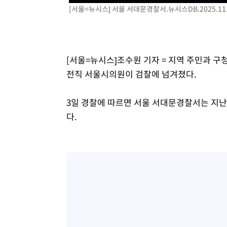
[서울=뉴시스] 서울 서대문경찰서.뉴시스
DB.2025.11
-4228초 전 >
미 워싱턴주 스포캔 시의 통제불능 3개 산불, 방화선 일부 
59분 전 >
[속보] 호르무즈 해협 이란-오만 협상 기대속 뉴욕증시 혼조 마
0.49%↑
1시간 전 >
[속보] 이란 대통령 "지금 최고지도자와 소통하기가 매우 어려
3년 인터뷰
5시간 전 >
[속보] "이란-오만, 호르무즈 해협 통행 항로 합의" 이란 외
[서울=뉴시스]조수원 기자 = 지역 주민과 구
전직 서울시의원이 검찰에 넘겨졌다.
3일 경찰에 따르면 서울 서대문경찰서는 지난
다.