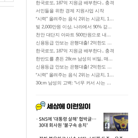
SNS에 '대통령 살해' 협박글…
30대 회사원 '불구속 송치'