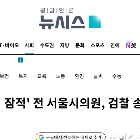
꺾인다"
 위협"
 수용할까
해 불가피"
등 압수수
IT·바이오
사회
수도권
지방
문화
스포츠
연예
월 중 예
/보건
복지
교육
노동
환경
날씨
수능
장
 잠적' 전 서울시의원, 검찰 
구축
마감 다우
구글에서 선호하는 매체로 추가
워" 취임