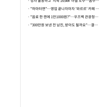
· 정차 불응하고 '시속 165㎞' 아찔 도주…음주운전자 체포
· "하마터면"…영업 끝나자마자 '와르르' 카페 테라스 덮친 대리석 외벽
· "음료 한 캔에 1만1000원?"…우즈벡 관광청까지 나섰다, 유튜버 폭로 후폭풍
· "300만원 보낸 전 남친, 받아도 될까요"…결혼 앞둔 예비신부의 뜻밖 고충