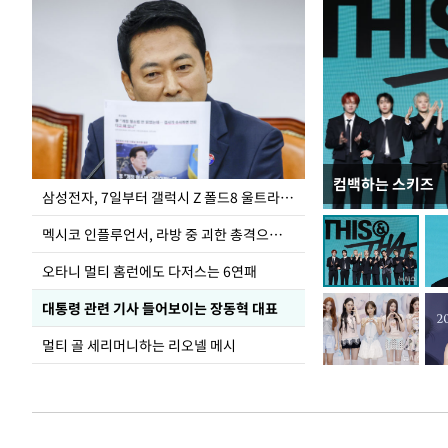
컴백하는 스키즈
이재명 대통령, 
삼성전자, 7일부터 갤럭시 Z 폴드8 울트라·폴드8·플립8 출시
선 다해 강구해야
멕시코 인플루언서, 라방 중 괴한 총격으로 사망
오타니 멀티 홈런에도 다저스는 6연패
대통령 관련 기사 들어보이는 장동혁 대표
멀티 골 세리머니하는 리오넬 메시