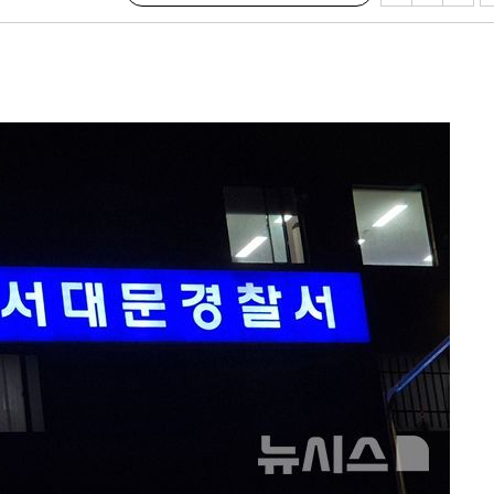
무부 대변인
 포착
라하라 격파
꺾인다"
 위협"
 수용할까
해 불가피"
등 압수수
월 중 예
장