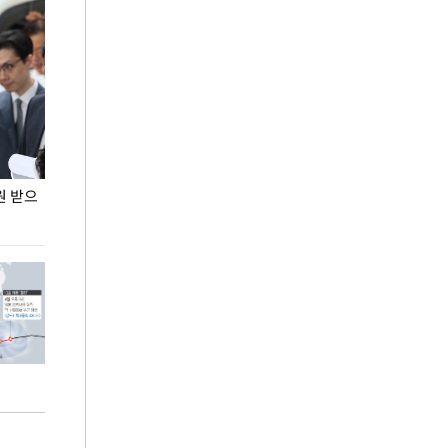
원 받으
정동영, 조현 '이상주의' 발언에 "이상이 있어야
장동혁 "李 대
현실 바꿔"
하다"