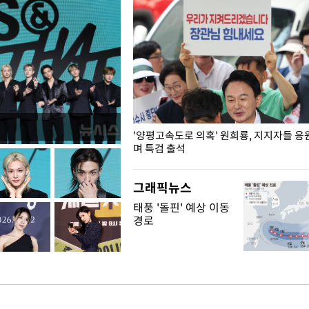
"수사·기소 분리 관련 대비책 최
'양평고속도로 의혹' 원희룡, 지지자들 응
"
며 특검 출석
그래픽뉴스
태풍 '돌핀' 예상 이동
경로