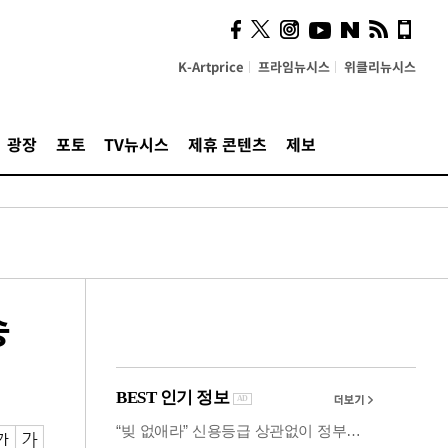
"5·8·9호선 출퇴근 혼잡,
정부 국비지원 필요"
K-Artprice
프라임뉴시스
위클리뉴시스
광장
포토
TV뉴시스
제휴 콘텐츠
제보
송