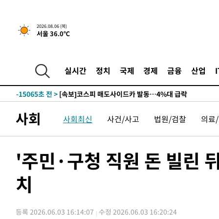
-21053초 전 >
내일까지 39도 '펄펄'…기상청 "태풍 지나며 폭염 잠시 
-20690초 전 >
트럼프, 한국계 진보 주지사 후보 맹공…"공산주의가 최대
2026.08.06 (목)
서울 36.0℃
-20668초 전 >
"美간섭에 합의 지연"…트럼프, '이란 호르무즈 통제권'
-17188초 전 >
[속보]산업장관 "李정부, 원전 반대 안해…안정 전력 위
-15885초 전 >
[속보]경찰, '홍명보 선임 논란' 대한축구협회·축구회관 
실시간
정치
국제
경제
금융
산업
색
-15272초 전 >
[속보]산업장관 "美무역법 제301조 과잉생산 결과 발표 8
상
-15065초 전 >
[속보]코스피 매도사이드카 발동…4%대 급락
-14337초 전 >
[속보]전남광주 초대 시민추천 부시장에 백승주·윤난실
사회
사회최신
사건/사고
법원/검찰
의료
-11898초 전 >
서울 열대야 15일째 지속…비공식 '초열대야' 30도 넘어
-10465초 전 >
[속보]코스닥, 2.15포인트(0.27%) 내린 797.44 출발
-10448초 전 >
[속보]코스피, 119.51포인트(1.81%) 내린 6478.75 개
'주민·구청 직원 돈 빌린 뒤
-6895초 전 >
6월 경상수지 497.3억 달러…두 달 연속 사상 최대
치
-6846초 전 >
서울 낮 39도 '폭염중대경보'…40도 관측 가능성도
-4208초 전 >
미 워싱턴주 스포캔 시의 통제불능 3개 산불, 방화선 일부 
1시간 전 >
[속보] 호르무즈 해협 이란-오만 협상 기대속 뉴욕증시 혼조 
등록 2026.06.03 16:14:07
수정 2026.06.03 16:20:24
0.49%↑
1시간 전 >
[속보] 이란 대통령 "지금 최고지도자와 소통하기가 매우 어려