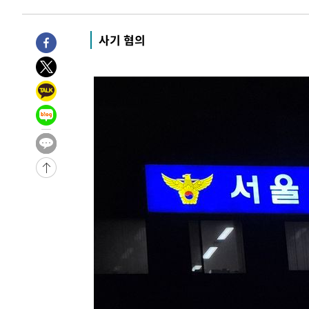
4분 전 >
[속보]'압수수색·성접대 논란' 축구협회 "실망과 걱정 안겨드려
3시간 전 >
'최고 37도' 폭염 지속…강원동해안 최대 150㎜ 비
사기 혐의
5시간 전 >
[속보]뉴욕증시 상승 마감…S&P 0.6% 나스닥 1.3%↑
-32048초 전 >
[속보]與 대표 경선 제주·인천 당원투표…金 47.75%·
42.08%·宋 10.17%
-31582초 전 >
이강인 "아틀레티코 이적 기뻐…등번호 7번 의미보단 팀 
것"
-31517초 전 >
[속보]與 당대표 경선, 제주·인천 권리당원 투표 김민석 
-25291초 전 >
낮 최고 35도 '무더위'…동해안 시간당 30㎜ '강한 비'[
-24561초 전 >
[속보]이강인 "감독님이 원하는 마음 느꼈고, 많은 트로피
틀레티코 이적"
-24343초 전 >
수도권 40도 육박 '펄펄'…동해안 일부 지역엔 호의주의
-23312초 전 >
온열질환 사망자 3명 늘어…누적 환자 3000명 돌파
-17257초 전 >
강릉에 시간당 81.4㎜ 물폭탄…도로 잠기고 담벼락 붕괴
-13364초 전 >
백운산서 80년근 천종산삼 9뿌리 발견…감정가 1.3억원
-11074초 전 >
선재도서 해루질 나섰다 실종 60대, 닷새 만에 숨진 채 발
-8608초 전 >
남자 농구, 나고야 아시안게임서 '홈팀' 일본과 한일전
-7984초 전 >
여수 오동도 해상서 모터보트 전복…1명 사망·1명 실종
-4211초 전 >
극한폭염 한풀 꺾이지만…'낮 최고 35도' 무더위, 열대야 