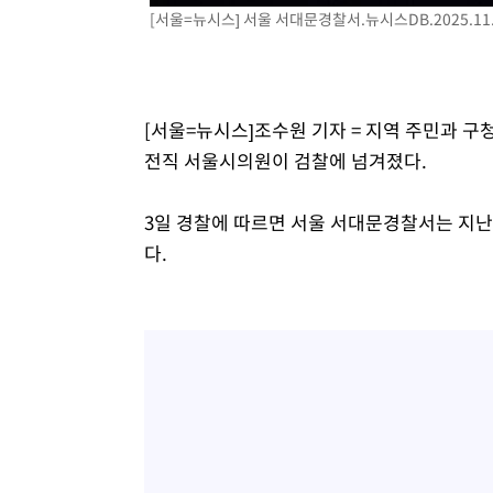
[서울=뉴시스] 서울 서대문경찰서.뉴시스
DB.2025.11
주 날씨]
-1229초 전 >
축구협회 "압수수색·성접대 논란 사과…쇄신의 기회로 삼
4분 전 >
[속보]'압수수색·성접대 논란' 축구협회 "실망과 걱정 안겨드려
3시간 전 >
'최고 37도' 폭염 지속…강원동해안 최대 150㎜ 비
5시간 전 >
[속보]뉴욕증시 상승 마감…S&P 0.6% 나스닥 1.3%↑
[서울=뉴시스]조수원 기자 = 지역 주민과 구
전직 서울시의원이 검찰에 넘겨졌다.
3일 경찰에 따르면 서울 서대문경찰서는 지난
다.