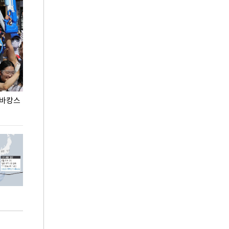
 바캉스
용산어린이정원 앞 즐비한 근조화환, 왜?
이번주 국회에는 