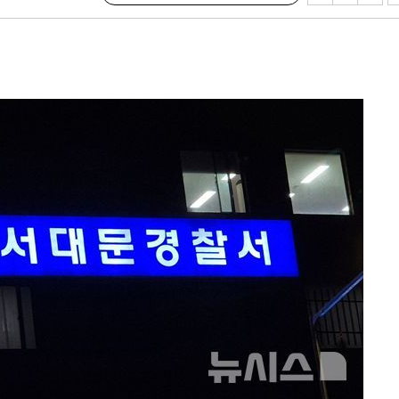
 죄송"
鄭
위해 뛸
승리
내일날씨]
 원해 아
보
견
계속[다음