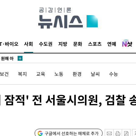
鄭
위해 뛸
승리
IT·바이오
사회
수도권
지방
문화
스포츠
연예
내일날씨]
 원해 아
보
/보건
복지
교육
노동
환경
날씨
수능
 잠적' 전 서울시의원, 검찰 
견
계속[다음
구글에서 선호하는 매체로 추가
겠다"