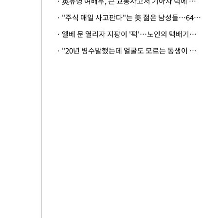
· 英유명 여배우, 큰 교통사고서 기아차 덕에 살았다
· "주식 매일 사고판다"는 美 젊은 남성들…64%가 "나는 인생의 패배자“
· 엘베 문 열리자 지팡이 '퍽'…노인의 택배기사 폭행 이유
· "20년 병수발했는데 얼굴도 모르는 동생이 유산 절반을"…배다른 형제 상속권 있을까