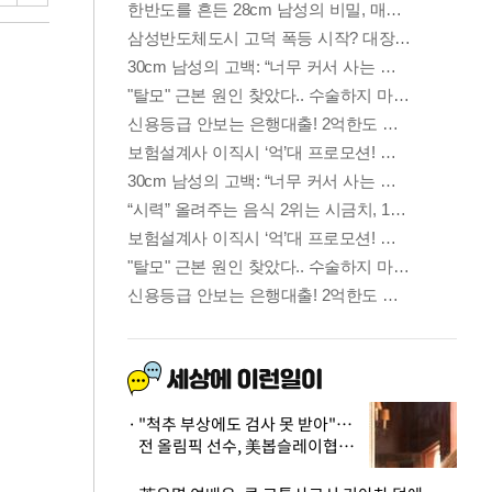
"척추 부상에도 검사 못 받아"…
전 올림픽 선수, 美봅슬레이협회
상대 소송