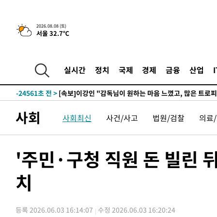
5시간 전 >
[속보]뉴욕증시 상승 마감…S&P 0.6% 나스닥 1.3%↑
2026.08.08 (토)
서울 32.7℃
-32048초 전 >
[속보]與 대표 경선 제주·인천 당원투표…金 47.75%·
42.08%·宋 10.17%
-31582초 전 >
이강인 "아틀레티코 이적 기뻐…등번호 7번 의미보단 팀 
것"
-31517초 전 >
[속보]與 당대표 경선, 제주·인천 권리당원 투표 김민석 
실시간
정치
국제
경제
금융
산업
-25291초 전 >
낮 최고 35도 '무더위'…동해안 시간당 30㎜ '강한 비'[
-24561초 전 >
[속보]이강인 "감독님이 원하는 마음 느꼈고, 많은 트로피
틀레티코 이적"
-24343초 전 >
수도권 40도 육박 '펄펄'…동해안 일부 지역엔 호의주의
사회
사회최신
사건/사고
법원/검찰
의료
-23312초 전 >
온열질환 사망자 3명 늘어…누적 환자 3000명 돌파
-17257초 전 >
강릉에 시간당 81.4㎜ 물폭탄…도로 잠기고 담벼락 붕괴
-13364초 전 >
백운산서 80년근 천종산삼 9뿌리 발견…감정가 1.3억원
'주민·구청 직원 돈 빌린 뒤
-11074초 전 >
선재도서 해루질 나섰다 실종 60대, 닷새 만에 숨진 채 발
치
-8608초 전 >
남자 농구, 나고야 아시안게임서 '홈팀' 일본과 한일전
-7984초 전 >
여수 오동도 해상서 모터보트 전복…1명 사망·1명 실종
-4211초 전 >
극한폭염 한풀 꺾이지만…'낮 최고 35도' 무더위, 열대야 
등록 2026.06.03 16:14:07
수정 2026.06.03 16:20:24
주 날씨]
-1229초 전 >
축구협회 "압수수색·성접대 논란 사과…쇄신의 기회로 삼