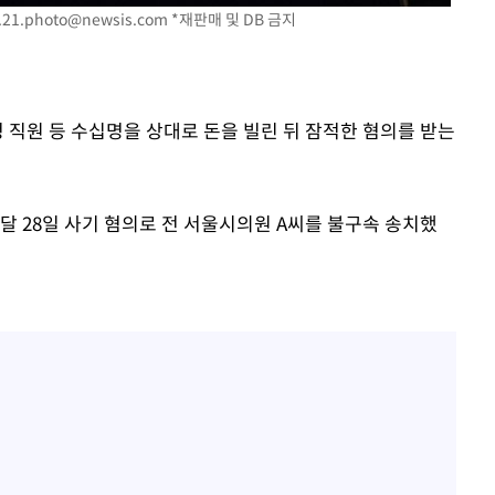
.21.photo@newsis.com
*재판매 및 DB 금지
겠다"
 죄송"
청 직원 등 수십명을 상대로 돈을 빌린 뒤 잠적한 혐의를 받는
달 28일 사기 혐의로 전 서울시의원 A씨를 불구속 송치했