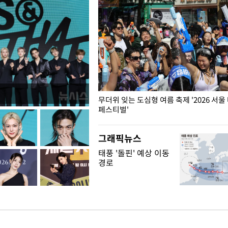
무더위 잊는 도심형 여름 축제 '2026 서울
페스티벌'
그래픽뉴스
태풍 '돌핀' 예상 이동
경로