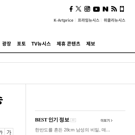
사이 해답 찾았죠"…알을
깨고 나온 '초자아'
K-Artprice
프라임뉴시스
위클리뉴시스
광장
포토
TV뉴시스
제휴 콘텐츠
제보
송