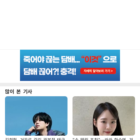
많이 본 기사
김희철, 거꾸로 걸린 광복절 태극
"손 떨림 포착"…카라 한승연, 건