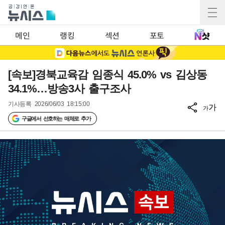
메인
랭킹
섹션
포토
[속보]경북교육감 임종식 45.0% vs 김상동
34.1%…방송3사 출구조사
기사등록
2026/06/03 18:15:00
가
가
구글에서 선호하는 매체로 추가