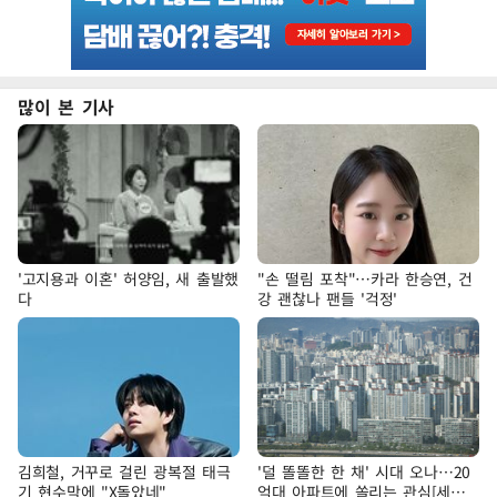
많이 본 기사
'고지용과 이혼' 허양임, 새 출발했
"손 떨림 포착"…카라 한승연, 건
다
강 괜찮나 팬들 '걱정'
김희철, 거꾸로 걸린 광복절 태극
'덜 똘똘한 한 채' 시대 오나…20
기 현수막에 "X돌았네"
억대 아파트에 쏠리는 관심[세제