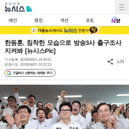
메인
랭킹
섹션
포토
한동훈, 침착한 모습으로 방송3사 출구조사
지켜봐 [뉴시스Pic]
기사등록
2026/06/03 19:36:51
가
가
최종수정
2026/06/03 20:32:23
구글에서 선호하는 매체로 추가