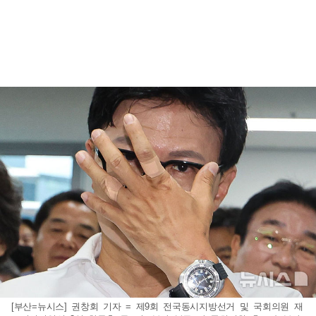
[부산=뉴시스] 권창회 기자 = 제9회 전국동시지방선거 및 국회의원 재