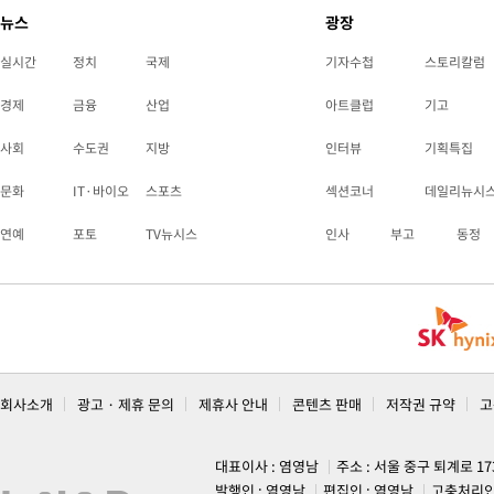
뉴스
광장
실시간
정치
국제
기자수첩
스토리칼럼
경제
금융
산업
아트클럽
기고
사회
수도권
지방
인터뷰
기획특집
문화
IT·바이오
스포츠
섹션코너
데일리뉴시
연예
포토
TV뉴시스
인사
부고
동정
회사소개
광고 · 제휴 문의
제휴사 안내
콘텐츠 판매
저작권 규약
고
대표이사 : 염영남
주소 : 서울 중구 퇴계로 1
발행인 : 염영남
편집인 : 염영남
고충처리인