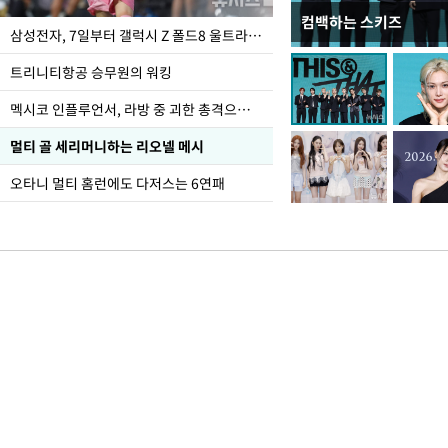
컴백하는 스키즈
입추 하루 앞둔 전남광
삼성전자, 7일부터 갤럭시 Z 폴드8 울트라·폴드8·플립8 출시
폭염
트리니티항공 승무원의 워킹
멕시코 인플루언서, 라방 중 괴한 총격으로 사망
멀티 골 세리머니하는 리오넬 메시
오타니 멀티 홈런에도 다저스는 6연패