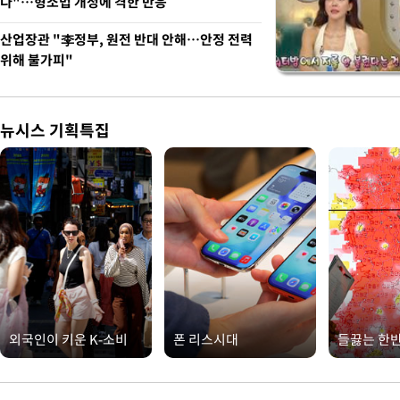
다"…형소법 개정에 격한 반응
산업장관 "李정부, 원전 반대 안해…안정 전력
위해 불가피"
뉴시스 기획특집
외국인이 키운 K-소비
폰 리스시대
들끓는 한