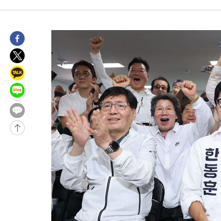
-2378초 전 >
[속보]경찰, '홍명보 선임 논란' 대한축구협회·축구회관 등 압
-28601초 전 >
[속보]합참 "北 발사체는 단거리탄도미사일…감시·경계태세 
화"
-28349초 전 >
日방위성, 北이 동해로 쏜 발사체는 탄도미사일 가능성
-26779초 전 >
[속보] SKT, 에이닷 서비스 장애 발생…"원인 파악 중"
-26185초 전 >
[속보]합참 "북, 동해상으로 미상 발사체 발사"
-25581초 전 >
'낮 최고 39도' 불볕더위…한밤 열대야도 계속[내일날씨]
-25540초 전 >
[속보]7~9일 프로야구 3연전도 폭염 취소…11일 재개
-25202초 전 >
"韓 외환시장 개입 관측 배경엔 美의 대한국 무역적자 있어"
-25029초 전 >
'월드컵 탈락 후폭풍' 축구협회…초유의 압수수색에 '충격·당황
-24869초 전 >
서울 낮 37.9도, 올여름 최고치 경신…영등포 순간 '40도'
-24431초 전 >
[속보]종합특검, 대검 추가 압수수색…내란 중요임무종사 혐의
-20526초 전 >
[속보]코스닥, 800p 회복…0.26% 오른 801.67 마감
-20456초 전 >
[속보]코스피, 301.88포인트(4.58%) 내린 6296.38 마감
-20321초 전 >
[속보]원·달러 환율, 0.7원 내린 1423.8원 마감
-17920초 전 >
"여기 떨어졌다"…다누리, 스페이스X 로켓 달 충돌 흔적 포착
-14965초 전 >
손흥민, 5경기 연속골 실패…LAFC는 승부차기 끝 과달라하라