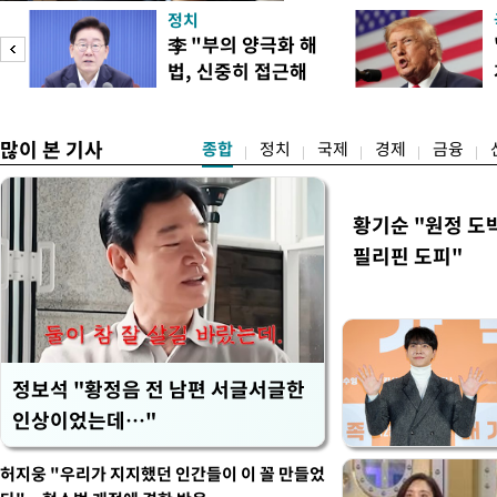
본부에 따르면 우리 군은 6일
정치
서 동해상으로 발사된 단거
李 "부의 양극화 해
북한이 미사일을 몇 발 발사
법, 신중히 접근해
다. 한미 정보당국은 미사일
이
야"
많이 본 기사
종합
정치
국제
경제
금융
황기순 "원정 도
필리핀 도피"
정보석 "황정음 전 남편 서글서글한
인상이었는데…"
허지웅 "우리가 지지했던 인간들이 이 꼴 만들었