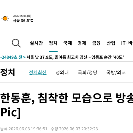
-26165초 전 >
[속보]합참 "북, 동해상으로 미상 발사체 발사"
-25561초 전 >
'낮 최고 39도' 불볕더위…한밤 열대야도 계속[내일날씨]
2026.08.06 (목)
서울 36.5℃
-25520초 전 >
[속보]7~9일 프로야구 3연전도 폭염 취소…11일 재개
-25182초 전 >
"韓 외환시장 개입 관측 배경엔 美의 대한국 무역적자 있어"
-25009초 전 >
'월드컵 탈락 후폭풍' 축구협회…초유의 압수수색에 '충격·당황
실시간
정치
국제
경제
금융
산업
IT·
-24849초 전 >
서울 낮 37.9도, 올여름 최고치 경신…영등포 순간 '40도'
-24411초 전 >
[속보]종합특검, 대검 추가 압수수색…내란 중요임무종사 혐의
-20506초 전 >
[속보]코스닥, 800p 회복…0.26% 오른 801.67 마감
정치
정치최신
청와대
국회/정당
국방/외교
-20436초 전 >
[속보]코스피, 301.88포인트(4.58%) 내린 6296.38 마감
-20301초 전 >
[속보]원·달러 환율, 0.7원 내린 1423.8원 마감
-17900초 전 >
"여기 떨어졌다"…다누리, 스페이스X 로켓 달 충돌 흔적 포착
한동훈, 침착한 모습으로 방
-14945초 전 >
손흥민, 5경기 연속골 실패…LAFC는 승부차기 끝 과달라하라
Pic]
-7546초 전 >
내일까지 39도 '펄펄'…기상청 "태풍 지나며 폭염 잠시 꺾인다"
-7183초 전 >
트럼프, 한국계 진보 주지사 후보 맹공…"공산주의가 최대 위협
-7161초 전 >
"美간섭에 합의 지연"…트럼프, '이란 호르무즈 통제권' 수용할
등록 2026.06.03 19:36:51
수정 2026.06.03 20:32:23
-3681초 전 >
[속보]산업장관 "李정부, 원전 반대 안해…안정 전력 위해 불가