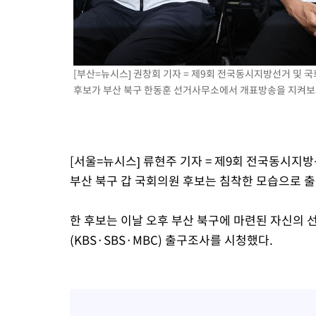
-7566초 전 >
내일까지 39도 '펄펄'…기상청 "태풍 지나며 폭염 잠시 꺾인다"
-7203초 전 >
트럼프, 한국계 진보 주지사 후보 맹공…"공산주의가 최대 위협
-7181초 전 >
"美간섭에 합의 지연"…트럼프, '이란 호르무즈 통제권' 수용할
[부산=뉴시스] 권창회 기자 = 제9회 전국동시지방선거 및 
-3701초 전 >
[속보]산업장관 "李정부, 원전 반대 안해…안정 전력 위해 불가
후보가 부산 북구 한동훈 선거사무소에서 개표방송을 지켜보고 있다
-2398초 전 >
[속보]경찰, '홍명보 선임 논란' 대한축구협회·축구회관 등 압
[서울=뉴시스] 류현주 기자 = 제9회 전국동시지
부산 북구 갑 국회의원 후보는 침착한 모습으로 
한 후보는 이날 오후 부산 북구에 마련된 자신의 
(KBS·SBS·MBC) 출구조사를 시청했다.