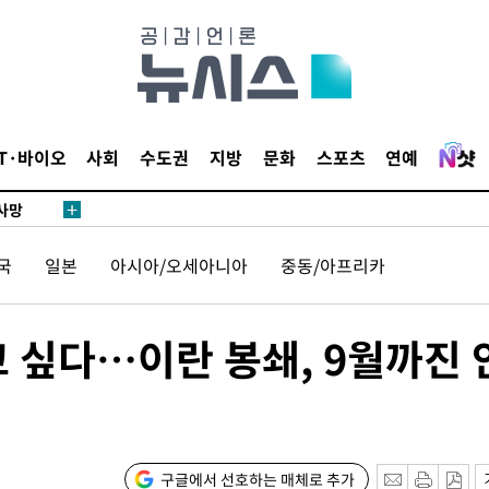
협회
 교수…이
 절차 개시
액
IT·바이오
사회
수도권
지방
문화
스포츠
연예
 사망
국
일본
아시아/오세아니아
중동/아프리카
 CDC
 압수수색
위 등 9곳
 싶다…이란 봉쇄, 9월까진 
출발
개장
구글에서 선호하는 매체로 추가
3명은 중태