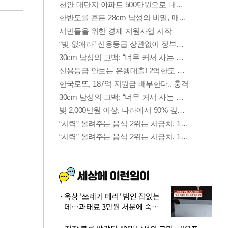
옥상 '쓰레기 테러' 범인 잡았는
데…과태료 3만원 처분에 숙박업
주 허탈