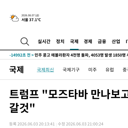
-30661초 전 >
11시간 압수수색에 성접대 파문까지…'쑥대밭' 된 축구
-29683초 전 >
[속보]규제합리화위원회 부위원장에 김태유 서울대 공대
2026.08.07 (금)
서울 37.1℃
병태 후임
-26041초 전 >
[속보]국힘 윤리위, '돌려차기 발언' 진종오·서범수 징계
-21366초 전 >
[속보] 7월 중국 수출 23.9%↑ 수입 27.5%↑…무역총
25.3%↑
-18526초 전 >
[속보]'채상병 순직 책임' 임성근, 항소심도 징역 3년
실시간
정치
국제
경제
금융
산업
-18392초 전 >
[속보]종합특검, '관저이전 봐주기 감사' 유병호 구속기소
-14992초 전 >
민주 콩고 에볼라환자 4천명 돌파, 4053명 발생 1850명
-14242초 전 >
[속보]'300억원대 사기 혐의' 차가원 대표 구속 송치
국제
국제최신
국제기구
미주
유럽
중
-13436초 전 >
"미 전국적 살모네라 식중독 원인은 멕시코산 할라피뇨"--
-11949초 전 >
[속보]경찰·노동부, HL만도 평택사업장 끼임 사망 관련
-11830초 전 >
[속보]합수본, '투표율 허위 입력' 중앙·서울·경기도 선관
트럼프 "모즈타바 만나보고
압수수색
-11585초 전 >
[속보]원·달러 환율, 오전 9시 1423.8원
갈것"
-11381초 전 >
[속보]삼성전자·SK하이닉스 동반 강보합…1%대 상승 
-11367초 전 >
[속보]코스닥, 5.95포인트(0.74%) 상승한 807.62개장
-11335초 전 >
[속보]코스피, 6300선 재탈환…1.09% 오른 6365.07 
등록 2026.06.03 20:13:41
수정 2026.06.03 21:00:24
-8500초 전 >
시리아 다마스쿠스 교외에서 미니버스 폭발.. 14명 부상, 