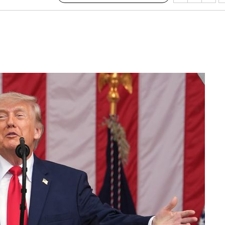
에서 두차
부장 기소
"
협회
 교수…이
 절차 개시
액
 사망
 CDC
 압수수색
위 등 9곳