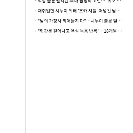
· 직장 불륜 발각된 40대 남성의 고민…"유포 동료 명예훼손·협박죄 고소 가능할까"
· 재취업한 시누이 위해 '조카 셔틀' 떠넘긴 남편…아내 "난 못한다"
· "남의 가정사 끼어들지 마"…시누이 불륜 덮으려는 남편에 억울한 아내
· "현관문 걷어차고 욕설 녹음 반복"…18개월 아기 키우는 집 뒤흔든 '앞집의 비극'