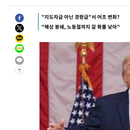
-7798초 전 >
입추에도 극한더위…서울 낮 39도 '폭염중대경보'
-2762초 전 >
이란, 호르무즈서 "적국 목표물들"과 대치로 남부 케슘섬
"지도자급 아닌 경량급"서 어조 변화?
례 큰 폭발음
-31838초 전 >
[속보]종합특검, '계엄 수용공간 확보' 신용해 前교정본
"해상 봉쇄, 노동절까지 갈 확률 낮아"
-30711초 전 >
외신들도 주목한 韓축구 파문…"국민적 공분에 수사 재개
-30682초 전 >
11시간 압수수색에 성접대 파문까지…'쑥대밭' 된 축구
-29704초 전 >
[속보]규제합리화위원회 부위원장에 김태유 서울대 공대
병태 후임
-26062초 전 >
[속보]국힘 윤리위, '돌려차기 발언' 진종오·서범수 징계
-21387초 전 >
[속보] 7월 중국 수출 23.9%↑ 수입 27.5%↑…무역총
25.3%↑
-18547초 전 >
[속보]'채상병 순직 책임' 임성근, 항소심도 징역 3년
-18413초 전 >
[속보]종합특검, '관저이전 봐주기 감사' 유병호 구속기소
-15013초 전 >
민주 콩고 에볼라환자 4천명 돌파, 4053명 발생 1850명
-14263초 전 >
[속보]'300억원대 사기 혐의' 차가원 대표 구속 송치
-13457초 전 >
"미 전국적 살모네라 식중독 원인은 멕시코산 할라피뇨"--
-11970초 전 >
[속보]경찰·노동부, HL만도 평택사업장 끼임 사망 관련
-11851초 전 >
[속보]합수본, '투표율 허위 입력' 중앙·서울·경기도 선관
압수수색
-11606초 전 >
[속보]원·달러 환율, 오전 9시 1423.8원