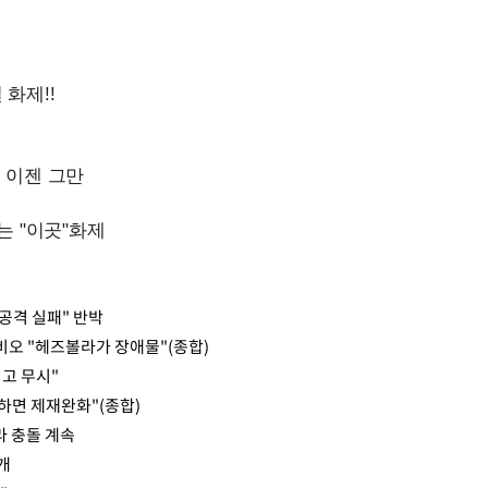
Mute
공격 실패" 반박
비오 "헤즈볼라가 장애물"(종합)
고 무시"
하면 제재완화"(종합)
라 충돌 계속
개