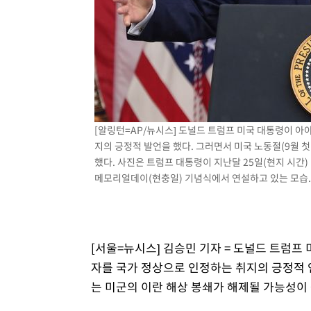
-11402초 전 >
[속보]삼성전자·SK하이닉스 동반 강보합…1%대 상승 
-11388초 전 >
[속보]코스닥, 5.95포인트(0.74%) 상승한 807.62개장
-11356초 전 >
[속보]코스피, 6300선 재탈환…1.09% 오른 6365.07 
-8521초 전 >
시리아 다마스쿠스 교외에서 미니버스 폭발.. 14명 부상, 
-7819초 전 >
입추에도 극한더위…서울 낮 39도 '폭염중대경보'
-2783초 전 >
이란, 호르무즈서 "적국 목표물들"과 대치로 남부 케슘섬
[알링턴=AP/뉴시스] 도널드 트럼프 미국 대통령이 
례 큰 폭발음
지의 긍정적 발언을 했다. 그러면서 미국 노동절(9월 
했다. 사진은 트럼프 대통령이 지난달 25일(현지 시간
메모리얼데이(현충일) 기념식에서 연설하고 있는 모습. 20
[서울=뉴시스] 김승민 기자 = 도널드 트럼
자를 국가 정상으로 인정하는 취지의 긍정적 언
는 미군의 이란 해상 봉쇄가 해제될 가능성이