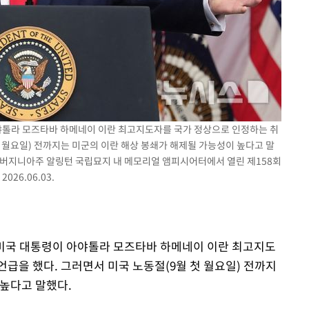
출발
개장
3명은 중태
에서 두차
아야톨라 모즈타바 하메네이 이란 최고지도자를 국가 정상으로 인정하는 취
첫 월요일) 전까지는 미군의 이란 해상 봉쇄가 해제될 가능성이 높다고 말
) 버지니아주 알링턴 국립묘지 내 메모리얼 앰피시어터에서 열린 제158회
26.06.03.
프 미국 대통령이 아야톨라 모즈타바 하메네이 이란 최고지도
급을 했다. 그러면서 미국 노동절(9월 첫 월요일) 전까지
 높다고 말했다.