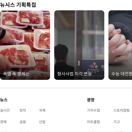
뉴시스 기획특집
폭염 속 경제는
형사사법 지각 변동
수능 대전
뉴스
광장
실시간
정치
국제
기자수첩
스토리칼럼
경제
금융
산업
아트클럽
기고