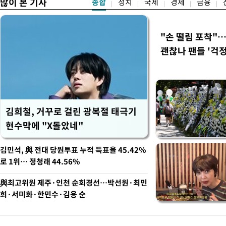
많이 본 기사
종합
정치
국제
경제
금융
"손 떨림 포착"
괜찮나 팬들 '걱정
김희철, 거꾸로 걸린 광복절 태극기
현수막에 "X돌았네"
김민석, 與 전대 당원투표 누적 득표율 45.42%
로 1위… 정청래 44.56%
與최고위원 제주·인천 순회경선…박선원·최민
희·서미화·한민수·김용 순