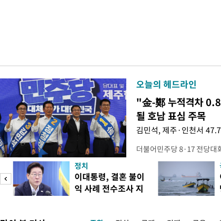
오늘의 헤드라인
"金-鄭 누적격차 0.
될 호남 표심 주목
김민석, 제주·인천서 47.
더불어민주당 8·17 전당대
보가 8일 제주·인천 지역 순
정치
다. 앞서 정청래 후보 우세
이대통령, 결혼 불이
·울산·경남 경선에서 1승 1
익 사례 전수조사 지
제주·인천 경선에서 이기며 '
시
만 두 후보 간 누적 득표율 차