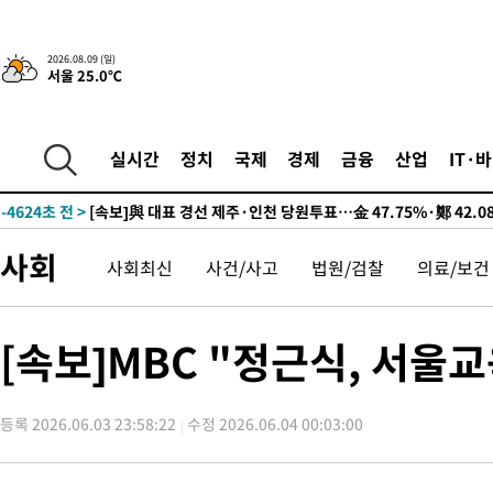
2026.08.09 (일)
서울 25.0℃
12시간 전 >
[속보]뉴욕증시 상승 마감…S&P 0.6% 나스닥 1.3%↑
-14342초 전 >
이란 "호르무즈 재개방 합의 근접…美 배상 선행돼야"
-5389초 전 >
[속보]與최고위원 제주·인천 순회경선…박선원·최민희·서미화
실시간
정치
국제
경제
금융
산업
IT·
민수·김용 순
-5342초 전 >
[속보]김민석, 與 전대 당원투표 누적 득표율 45.42%로 1위… 
래 44.56%
-4624초 전 >
[속보]與 대표 경선 제주·인천 당원투표…金 47.75%·鄭 42.0
宋 10.17%
-4158초 전 >
이강인 "아틀레티코 이적 기뻐…등번호 7번 의미보단 팀 위해 뛸
사회
사회최신
사건/사고
법원/검찰
의료/보건
-4093초 전 >
[속보]與 당대표 경선, 제주·인천 권리당원 투표 김민석 승리
35분 전 >
낮 최고 35도 '무더위'…동해안 시간당 30㎜ '강한 비'[내일날씨]
47분 전 >
[속보]이강인 "감독님이 원하는 마음 느꼈고, 많은 트로피 원해 아
[속보]MBC "정근식, 서울교
코 이적"
51분 전 >
수도권 40도 육박 '펄펄'…동해안 일부 지역엔 호의주의보
1시간 전 >
온열질환 사망자 3명 늘어…누적 환자 3000명 돌파
등록 2026.06.03 23:58:22
수정 2026.06.04 00:03:00
2시간 전 >
강릉에 시간당 81.4㎜ 물폭탄…도로 잠기고 담벼락 붕괴
3시간 전 >
백운산서 80년근 천종산삼 9뿌리 발견…감정가 1.3억원
4시간 전 >
선재도서 해루질 나섰다 실종 60대, 닷새 만에 숨진 채 발견