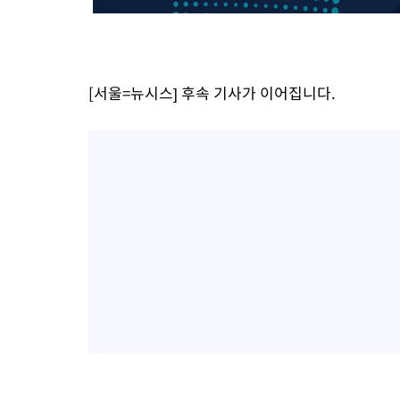
1시간 전 >
온열질환 사망자 3명 늘어…누적 환자 3000명 돌파
2시간 전 >
강릉에 시간당 81.4㎜ 물폭탄…도로 잠기고 담벼락 붕괴
3시간 전 >
백운산서 80년근 천종산삼 9뿌리 발견…감정가 1.3억원
[서울=뉴시스] 후속 기사가 이어집니다.
4시간 전 >
선재도서 해루질 나섰다 실종 60대, 닷새 만에 숨진 채 발견
5시간 전 >
남자 농구, 나고야 아시안게임서 '홈팀' 일본과 한일전
5시간 전 >
여수 오동도 해상서 모터보트 전복…1명 사망·1명 실종
6시간 전 >
극한폭염 한풀 꺾이지만…'낮 최고 35도' 무더위, 열대야 계속[다
날씨]
7시간 전 >
축구협회 "압수수색·성접대 논란 사과…쇄신의 기회로 삼겠다"
7시간 전 >
[속보]'압수수색·성접대 논란' 축구협회 "실망과 걱정 안겨드려 죄
10시간 전 >
'최고 37도' 폭염 지속…강원동해안 최대 150㎜ 비
12시간 전 >
[속보]뉴욕증시 상승 마감…S&P 0.6% 나스닥 1.3%↑