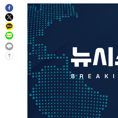
5시간 전 >
남자 농구, 나고야 아시안게임서 '홈팀' 일본과 한일전
5시간 전 >
여수 오동도 해상서 모터보트 전복…1명 사망·1명 실종
6시간 전 >
극한폭염 한풀 꺾이지만…'낮 최고 35도' 무더위, 열대야 계속[다
날씨]
7시간 전 >
축구협회 "압수수색·성접대 논란 사과…쇄신의 기회로 삼겠다"
7시간 전 >
[속보]'압수수색·성접대 논란' 축구협회 "실망과 걱정 안겨드려 죄
10시간 전 >
'최고 37도' 폭염 지속…강원동해안 최대 150㎜ 비
12시간 전 >
[속보]뉴욕증시 상승 마감…S&P 0.6% 나스닥 1.3%↑
-14342초 전 >
이란 "호르무즈 재개방 합의 근접…美 배상 선행돼야"
-5389초 전 >
[속보]與최고위원 제주·인천 순회경선…박선원·최민희·서미화
민수·김용 순
-5342초 전 >
[속보]김민석, 與 전대 당원투표 누적 득표율 45.42%로 1위… 
래 44.56%
-4624초 전 >
[속보]與 대표 경선 제주·인천 당원투표…金 47.75%·鄭 42.0
宋 10.17%
-4158초 전 >
이강인 "아틀레티코 이적 기뻐…등번호 7번 의미보단 팀 위해 뛸
-4093초 전 >
[속보]與 당대표 경선, 제주·인천 권리당원 투표 김민석 승리
35분 전 >
낮 최고 35도 '무더위'…동해안 시간당 30㎜ '강한 비'[내일날씨]
47분 전 >
[속보]이강인 "감독님이 원하는 마음 느꼈고, 많은 트로피 원해 아
코 이적"
51분 전 >
수도권 40도 육박 '펄펄'…동해안 일부 지역엔 호의주의보