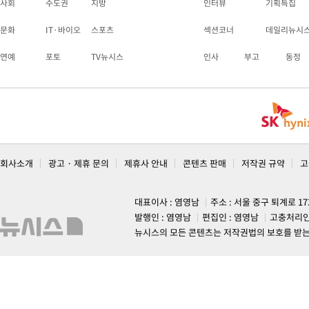
사회
수도권
지방
인터뷰
기획특집
문화
IT·바이오
스포츠
섹션코너
데일리뉴시
연예
포토
TV뉴시스
인사
부고
동정
회사소개
광고 · 제휴 문의
제휴사 안내
콘텐츠 판매
저작권 규약
고
대표이사 : 염영남
주소 : 서울 중구 퇴계로 1
발행인 : 염영남
편집인 : 염영남
고충처리인
뉴시스의 모든 콘텐츠는 저작권법의 보호를 받는 바, 무