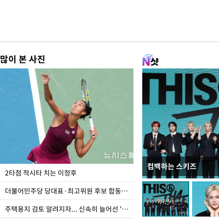
많이 본 사진
컴백하는 스키즈
이번주 국회에는 무슨 일
2타점 적시타 치는 이정후
더불어민주당 당대표·최고위원 후보 합동연설회
주택용지 검토 알려지자... 신속히 늘어선 '근조화환'