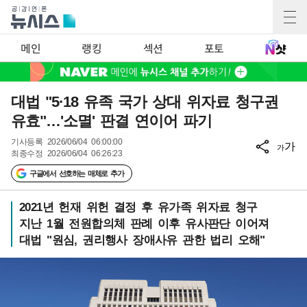
메인
랭킹
섹션
포토
대법 "5·18 유족 국가 상대 위자료 청구권
유효"…'소멸' 판결 연이어 파기
기사등록
2026/06/04 06:00:00
가
가
최종수정
2026/06/04 06:26:23
구글에서 선호하는 매체로 추가
2021년 헌재 위헌 결정 후 유가족 위자료 청구
지난 1월 전원합의체 판례 이후 유사판단 이어져
대법 "원심, 권리행사 장애사유 관한 법리 오해"