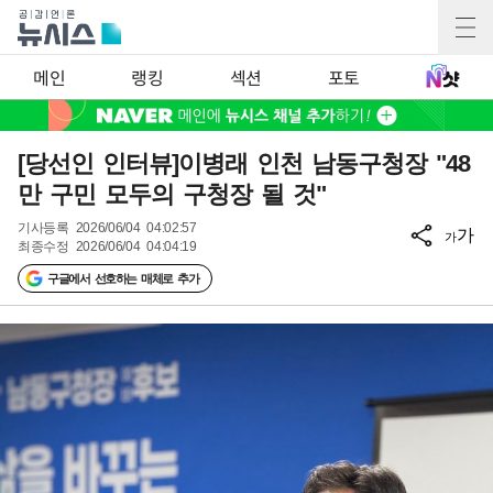
메인
랭킹
섹션
포토
[당선인 인터뷰]이병래 인천 남동구청장 "48
만 구민 모두의 구청장 될 것"
기사등록
2026/06/04 04:02:57
가
가
최종수정
2026/06/04 04:04:19
구글에서 선호하는 매체로 추가