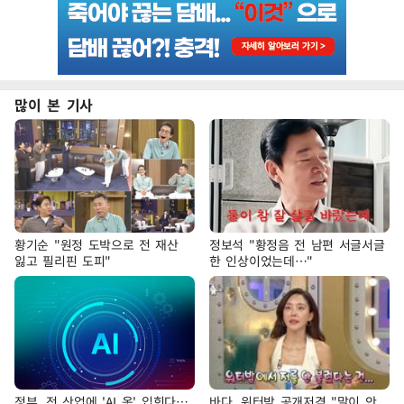
많이 본 기사
황기순 "원정 도박으로 전 재산
정보석 "황정음 전 남편 서글서글
잃고 필리핀 도피"
한 인상이었는데…"
정부, 전 산업에 'AI 옷' 입힌다…
바다, 워터밤 공개저격 "말이 안