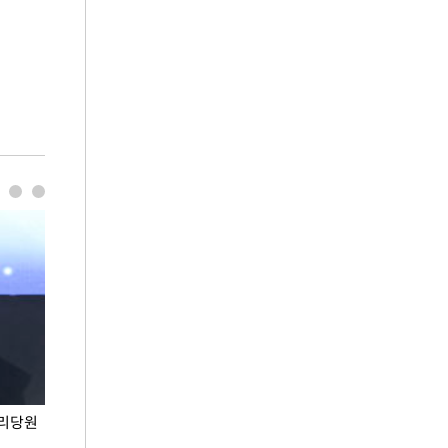
권리당원
무더위 잊는 도심형 여름 축제 '2026 서울 바캉스
용산어린이정원 앞
페스티벌'