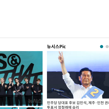
뉴시스Pic
슨 일이? [뉴시스국회토pic]
민주당 당대표 후보 김민석, 제주·인천 
투표서 정청래에 승리