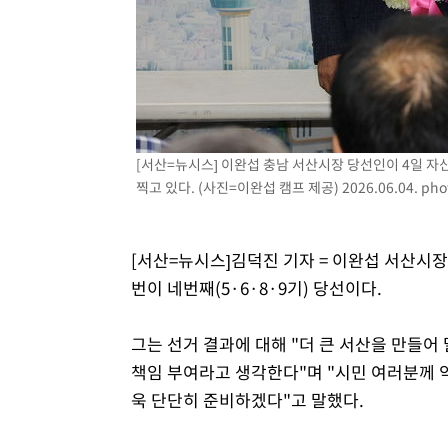
1시간 전 >
백운산서 80년근 천종산삼 9뿌리 발견…감정가 1.3억원
1시간 전 >
선재도서 해루질 나섰다 실종 60대, 닷새 만에 숨진 채 발견
2시간 전 >
남자 농구, 나고야 아시안게임서 '홈팀' 일본과 한일전
2시간 전 >
여수 오동도 해상서 모터보트 전복…1명 사망·1명 실종
3시간 전 >
극한폭염 한풀 꺾이지만…'낮 최고 35도' 무더위, 열대야 계
날씨]
4시간 전 >
축구협회 "압수수색·성접대 논란 사과…쇄신의 기회로 삼겠
[서산=뉴시스] 이완섭 충남 서산시장 당선인이 4일 자
찍고 있다. (사진=이완섭 캠프 제공) 2026.06.04.
pho
4시간 전 >
[속보]'압수수색·성접대 논란' 축구협회 "실망과 걱정 안겨드
8시간 전 >
'최고 37도' 폭염 지속…강원동해안 최대 150㎜ 비
10시간 전 >
[속보]뉴욕증시 상승 마감…S&P 0.6% 나스닥 1.3%↑
[서산=뉴시스]김덕진 기자 = 이완섭 서산시장
번이 네번째(5·6·8·9기) 당선이다.
그는 선거 결과에 대해 "더 큰 서산을 만들
책임 부여라고 생각한다"며 "시민 여러분께 약
욱 단단히 준비하겠다"고 말했다.