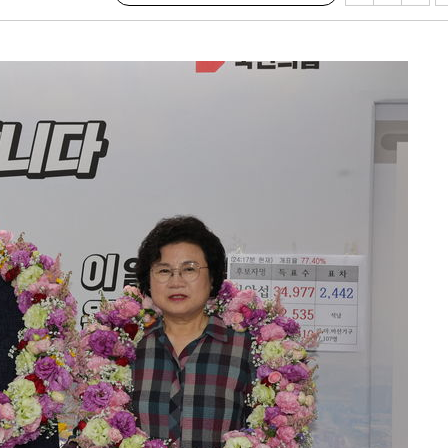
속[다음주
다"
려 죄송"
·서미화·
1위… 정
鄭
위해 뛸
승리
일날씨]
원해 아틀