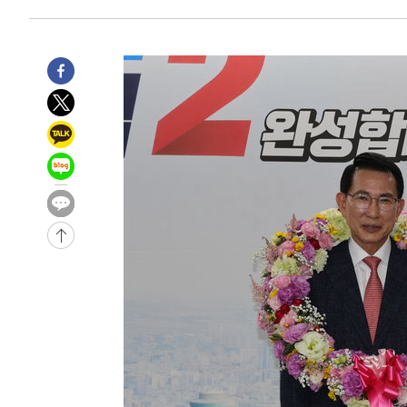
3시간 전 >
극한폭염 한풀 꺾이지만…'낮 최고 35도' 무더위, 열대야 계
날씨]
4시간 전 >
축구협회 "압수수색·성접대 논란 사과…쇄신의 기회로 삼겠
4시간 전 >
[속보]'압수수색·성접대 논란' 축구협회 "실망과 걱정 안겨드
8시간 전 >
'최고 37도' 폭염 지속…강원동해안 최대 150㎜ 비
10시간 전 >
[속보]뉴욕증시 상승 마감…S&P 0.6% 나스닥 1.3%↑
-24142초 전 >
이란 "호르무즈 재개방 합의 근접…美 배상 선행돼야"
-15189초 전 >
[속보]與최고위원 제주·인천 순회경선…박선원·최민희
한민수·김용 순
-15142초 전 >
[속보]김민석, 與 전대 당원투표 누적 득표율 45.42%로 
청래 44.56%
-14424초 전 >
[속보]與 대표 경선 제주·인천 당원투표…金 47.75%·
42.08%·宋 10.17%
-13958초 전 >
이강인 "아틀레티코 이적 기뻐…등번호 7번 의미보단 팀 
것"
-13893초 전 >
[속보]與 당대표 경선, 제주·인천 권리당원 투표 김민석 
-7667초 전 >
낮 최고 35도 '무더위'…동해안 시간당 30㎜ '강한 비'[내
-6937초 전 >
[속보]이강인 "감독님이 원하는 마음 느꼈고, 많은 트로피 
레티코 이적"
-6719초 전 >
수도권 40도 육박 '펄펄'…동해안 일부 지역엔 호의주의보
-5688초 전 >
온열질환 사망자 3명 늘어…누적 환자 3000명 돌파
6분 전 >
강릉에 시간당 81.4㎜ 물폭탄…도로 잠기고 담벼락 붕괴