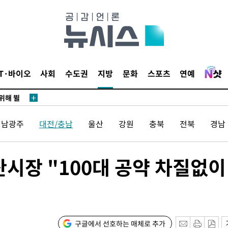
·서미화·
1위… 정
鄭
IT·바이오
사회
수도권
지방
문화
스포츠
연예
위해 뛸
승리
일날씨]
전남광주
대전/충남
울산
강원
충북
전북
경남
원해 아틀
시장 "100대 공약 차질없이
구글에서 선호하는 매체로 추가