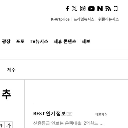
사이 해답 찾았죠"…알을
깨고 나온 '초자아'
K-Artprice
프라임뉴시스
위클리뉴시스
광장
포토
TV뉴시스
제휴 콘텐츠
제보
제주
 추