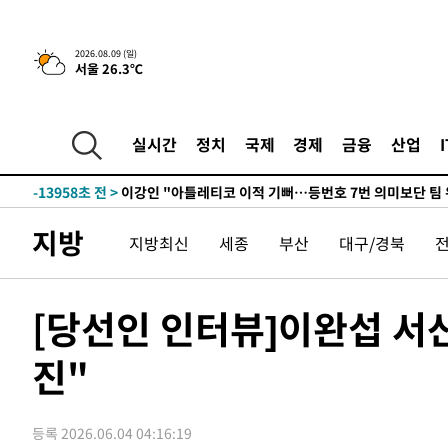
10시간 전 >
[속보]뉴욕증시 상승 마감…S&P 0.6% 나스닥 1.3%↑
-24142초 전 >
이란 "호르무즈 재개방 합의 근접…美 배상 선행돼야"
2026.08.09 (일)
서울 26.3℃
-15189초 전 >
[속보]與최고위원 제주·인천 순회경선…박선원·최민희
한민수·김용 순
-15142초 전 >
[속보]김민석, 與 전대 당원투표 누적 득표율 45.42%로 
청래 44.56%
-14424초 전 >
[속보]與 대표 경선 제주·인천 당원투표…金 47.75%·
실시간
정치
국제
경제
금융
산업
42.08%·宋 10.17%
-13958초 전 >
이강인 "아틀레티코 이적 기뻐…등번호 7번 의미보단 팀 
것"
-13893초 전 >
[속보]與 당대표 경선, 제주·인천 권리당원 투표 김민석 
-7667초 전 >
낮 최고 35도 '무더위'…동해안 시간당 30㎜ '강한 비'[내
지방
지방최신
세종
부산
대구/경북
-6937초 전 >
[속보]이강인 "감독님이 원하는 마음 느꼈고, 많은 트로피 
레티코 이적"
-6719초 전 >
수도권 40도 육박 '펄펄'…동해안 일부 지역엔 호의주의보
-5688초 전 >
온열질환 사망자 3명 늘어…누적 환자 3000명 돌파
[당선인 인터뷰]이완섭 서산
6분 전 >
강릉에 시간당 81.4㎜ 물폭탄…도로 잠기고 담벼락 붕괴
진"
1시간 전 >
백운산서 80년근 천종산삼 9뿌리 발견…감정가 1.3억원
1시간 전 >
선재도서 해루질 나섰다 실종 60대, 닷새 만에 숨진 채 발견
2시간 전 >
남자 농구, 나고야 아시안게임서 '홈팀' 일본과 한일전
등록 2026.06.04 04:16:19
2시간 전 >
여수 오동도 해상서 모터보트 전복…1명 사망·1명 실종