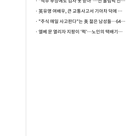
· "척추 부상에도 검사 못 받아"…전 올림픽 선수, 美봅슬레이협회 상대 소송
· 英유명 여배우, 큰 교통사고서 기아차 덕에 살았다
· "주식 매일 사고판다"는 美 젊은 남성들…64%가 "나는 인생의 패배자“
· 엘베 문 열리자 지팡이 '퍽'…노인의 택배기사 폭행 이유