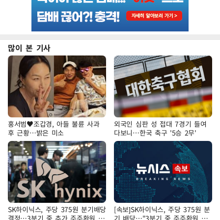
많이 본 기사
홍서범♥조갑경, 아들 불륜 사과
외국인 심판 성 접대 7경기 들여
후 근황…밝은 미소
다보니…한국 축구 '5승 2무'
SK하이닉스, 주당 375원 분기배당
[속보]SK하이닉스, 주당 375원 분
결정…3분기 중 추가 주주환원 발
기 배당…"3분기 중 주주환원 방