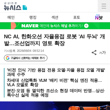
메인
랭킹
섹션
포토
NC AI, 한화오션 자율용접 로봇 'AI 두뇌' 개
발…조선업까지 영토 확장
기사등록
2026/06/04 08:52:14
가
가
구글에서 선호하는 매체로 추가
'비전 인식 기반 용접 전용 모델·자율 용접 모델 개발'
과제 수주
차세대 산업특화 VLM '배키 비전' 핵심 엔진 적용…
VLA 모델로 확장
분진·오염 등 열악한 조선소 현장 데이터 반영…상선·
특수선 실제 적용 예정