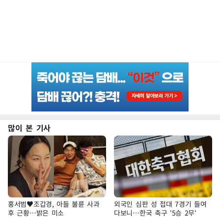
많이 본 기사
홍서범♥조갑경, 아들 불륜 사과
외국인 심판 성 접대 7경기 들여
후 근황…밝은 미소
다보니…한국 축구 '5승 2무'