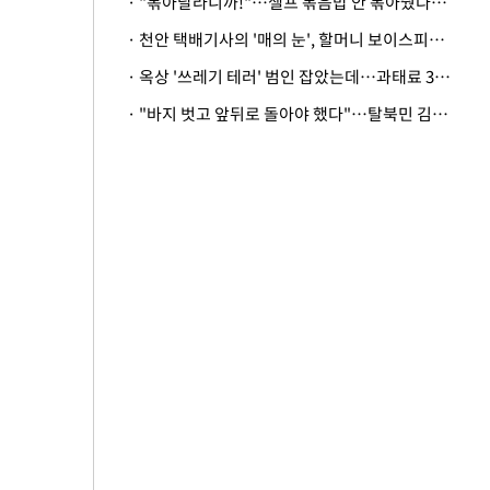
· "볶아달라니까!"…셀프 볶음밥 안 볶아줬다고 사장 폭행한 손님
· 천안 택배기사의 '매의 눈', 할머니 보이스피싱 피해 막아
· 옥상 '쓰레기 테러' 범인 잡았는데…과태료 3만원 처분에 숙박업주 허탈
· "바지 벗고 앞뒤로 돌아야 했다"…탈북민 김서아, 기쁨조 검사 수치심 회상