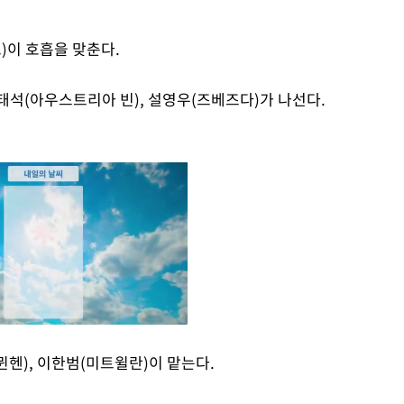
)이 호흡을 맞춘다.
태석(아우스트리아 빈), 설영우(즈베즈다)가 나선다.
뮌헨), 이한범(미트윌란)이 맡는다.
Mute