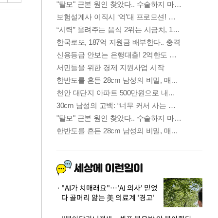
"AI가 치매래요"…'AI 의사' 믿었
다 골머리 앓는 美 의료계 '경고'