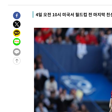
19분 전 >
[속보]'채상병 순직 책임' 임성근, 항소심도 징역 3년
21분 전 >
[속보]종합특검, '관저이전 봐주기 감사' 유병호 구속기소
4일 오전 10시 미국서 월드컵 전 마지막 
-31636초 전 >
이란, "오만과 '중앙 단일 루트' 합의…북쪽 인바운드·남
운드는 임시"
-23204초 전 >
"낮 기온 소폭 하락"…수도권 폭염중대경보, 폭염경보로
-23168초 전 >
[속보]이 대통령, '호우피해' 안동·의성 관할 4개 면 특
선포
-23131초 전 >
[단독]중수청 지원 검사들, 정원 초과 시 낮은 계급 임용
갈 수도
-21102초 전 >
낮 최고 37도 찜통더위…곳곳 소나기·강원 많은 비[내일
-19408초 전 >
SK하이닉스, 용인·청주 팹에 54조 투자…"AI 메모리 수
응"
-16264초 전 >
여자배구 이재영·이다영 자매, 아제르바이잔 투란VC 입
-15517초 전 >
외국인 심판 성 접대 7경기 들여다보니…한국 축구 '5승 2
-15251초 전 >
[속보]코스닥, 2.86포인트(0.36%) 내린 798.81마감
-15204초 전 >
[속보]코스피, 6200선 약보합…0.60% 내린 6258.77에
-15184초 전 >
[속보]원·달러 환율, 7.7원 내린 1416.1원 마감
-15073초 전 >
[속보] 노원서 40.1도 관측…서울, 2018년 이후 첫 40도
-12163초 전 >
[속보]종합특검, '계엄 수용공간 확보' 신용해 前교정본
-11036초 전 >
외신들도 주목한 韓축구 파문…"국민적 공분에 수사 재개