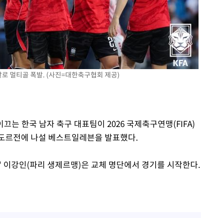
협회
 교수…이
절차 개시
25.3%↑
로 멀티골 폭발. (사진=대한축구협회 제공)
이끄는 한국 남자 축구 대표팀이 2026 국제축구연맹(FIFA)
바도르전에 나설 베스트일레븐을 발표했다.
류' 이강인(파리 생제르맹)은 교체 명단에서 경기를 시작한다.