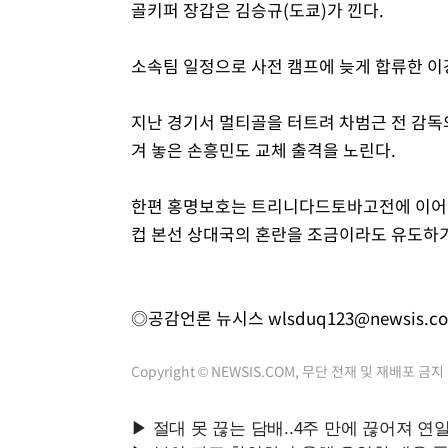
골키퍼 장갑은 김승규(도쿄)가 낀다.
소속팀 일정으로 사전 캠프에 늦게 합류한 이
지난 경기서 멀티골을 터트려 차범근 전 감독의
겨 놓은 손흥민도 교체 출격을 노린다.
한편 홍명보호는 트리니다드토바고전에 이어 
컵 본선 상대국의 혼란을 조금이라도 유도하기
◎공감언론 뉴시스
wlsduq123@newsis.c
Copyright © NEWSIS.COM, 무단 전재 및 재배포 금지