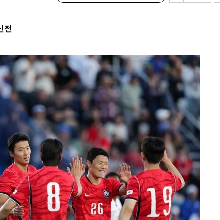
친선전
쪽 아웃바
 하향
별재난지역
…희망지 못
날씨]
요 선제 대
단
무'
 마쳐
부장 기소
"