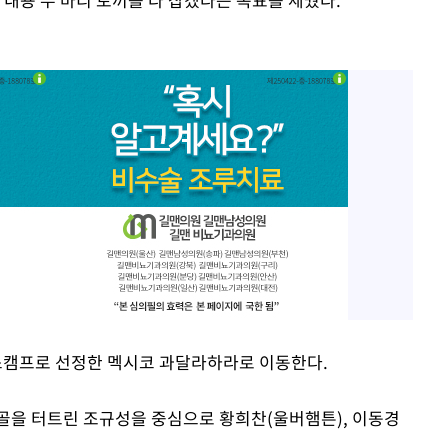
캠프로 선정한 멕시코 과달라하라로 이동한다.
골을 터트린 조규성을 중심으로 황희찬(울버햄튼), 이동경