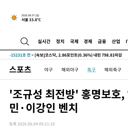
-23148초 전 >
[속보]이 대통령, '호우피해' 안동·의성 관할 4개 면 특
선포
-23111초 전 >
[단독]중수청 지원 검사들, 정원 초과 시 낮은 계급 임용
2026.08.07 (금)
서울 33.8℃
갈 수도
-21082초 전 >
낮 최고 37도 찜통더위…곳곳 소나기·강원 많은 비[내일
-19388초 전 >
SK하이닉스, 용인·청주 팹에 54조 투자…"AI 메모리 수
응"
-16244초 전 >
여자배구 이재영·이다영 자매, 아제르바이잔 투란VC 입
실시간
정치
국제
경제
금융
산업
-15497초 전 >
외국인 심판 성 접대 7경기 들여다보니…한국 축구 '5승 2
-15231초 전 >
[속보]코스닥, 2.86포인트(0.36%) 내린 798.81마감
-15184초 전 >
[속보]코스피, 6200선 약보합…0.60% 내린 6258.77에
스포츠
야구
해외야구
축구
해외축구
-15164초 전 >
[속보]원·달러 환율, 7.7원 내린 1416.1원 마감
-15053초 전 >
[속보] 노원서 40.1도 관측…서울, 2018년 이후 첫 40도
-12143초 전 >
[속보]종합특검, '계엄 수용공간 확보' 신용해 前교정본
'조규성 최전방' 홍명보호
-11016초 전 >
외신들도 주목한 韓축구 파문…"국민적 공분에 수사 재개
민·이강인 벤치
-10987초 전 >
11시간 압수수색에 성접대 파문까지…'쑥대밭' 된 축구
-10009초 전 >
[속보]규제합리화위원회 부위원장에 김태유 서울대 공대
병태 후임
-6367초 전 >
[속보]국힘 윤리위, '돌려차기 발언' 진종오·서범수 징계 
등록 2026.06.04 09:21:16
-1692초 전 >
[속보] 7월 중국 수출 23.9%↑ 수입 27.5%↑…무역총액 