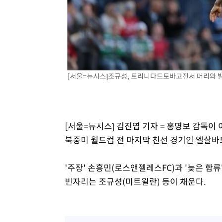
-11007초 전 >
11시간 압수수색에 성접대 파문까지…'쑥대밭' 된 축구
-10029초 전 >
[속보]규제합리화위원회 부위원장에 김태유 서울대 공대
병태 후임
-6387초 전 >
[속보]국힘 윤리위, '돌려차기 발언' 진종오·서범수 징계 
-1712초 전 >
[속보] 7월 중국 수출 23.9%↑ 수입 27.5%↑…무역총액 
18분 전 >
[속보]'채상병 순직 책임' 임성근, 항소심도 징역 3년
[서울=뉴시스]조규성, 트리니다드토바고전서 머리와 발
21분 전 >
[속보]종합특검, '관저이전 봐주기 감사' 유병호 구속기소
[서울=뉴시스] 김진엽 기자 = 홍명보 감독이 
북중미 월드컵 전 마지막 친선 경기인 엘살
'주장' 손흥민(로스앤젤레스FC)과 '늦은 합
빈자리는 조규성(미트윌란) 등이 채운다.