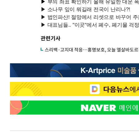
관련기사
스리백·고지대 적응…홍명보호, 오늘 엘살바도르