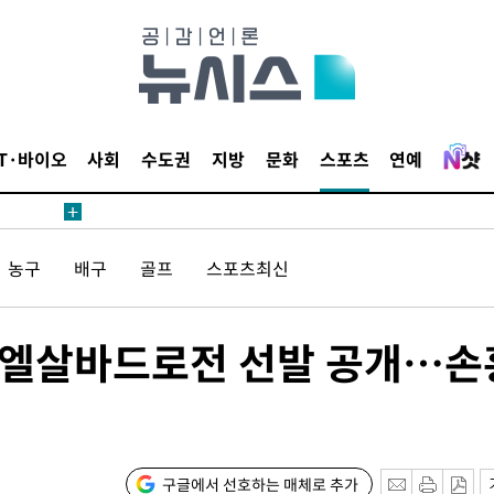
별재난지역
…희망지 못
날씨]
요 선제 대
단
IT·바이오
사회
수도권
지방
문화
스포츠
연예
무'
 마쳐
농구
배구
골프
스포츠최신
부장 기소
, 엘살바드로전 선발 공개…손
"
협회
 교수…이
절차 개시
구글에서 선호하는 매체로 추가
25.3%↑