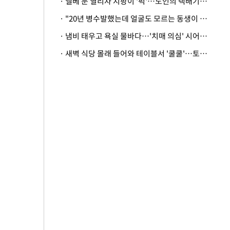
· 엘베 문 열리자 지팡이 '퍽'…노인의 택배기사 폭행 이유
· "20년 병수발했는데 얼굴도 모르는 동생이 유산 절반을"…배다른 형제 상속권 있을까
· 냄비 태우고 욕실 물바다…'치매 의심' 시어머니 검사 권유했다가 '날벼락'
· 새벽 식당 몰래 들어와 테이블서 '쿨쿨'…토사물 남기고 사라진 남성