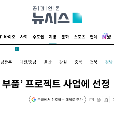
IT·바이오
사회
수도권
지방
문화
스포츠
연예
전남광주
대전/충남
울산
강원
충북
전북
경남
 부품’ 프로젝트 사업에 선정
구글에서 선호하는 매체로 추가