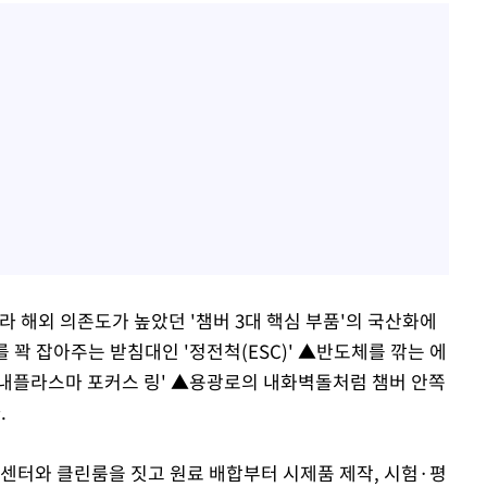
해외 의존도가 높았던 '챔버 3대 핵심 부품'의 국산화에
꽉 잡아주는 받침대인 '정전척(ESC)' ▲반도체를 깎는 에
'내플라스마 포커스 링' ▲용광로의 내화벽돌처럼 챔버 안쪽
.
 센터와 클린룸을 짓고 원료 배합부터 시제품 제작, 시험·평