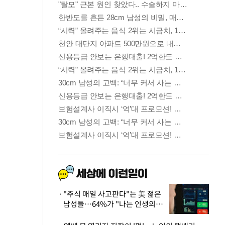
"주식 매일 사고판다"는 美 젊은
남성들…64%가 "나는 인생의
패배자“