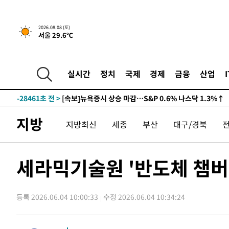
2026.08.08 (토)
서울 29.6℃
실시간
정치
국제
경제
금융
산업
-28461초 전 >
[속보]뉴욕증시 상승 마감…S&P 0.6% 나스닥 1.3%↑
지방
지방최신
세종
부산
대구/경북
세라믹기술원 '반도체 챔버
등록 2026.06.04 10:00:33
수정 2026.06.04 10:34:24