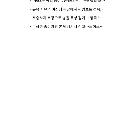
· “4900원짜리 빵이 2만4500원?”…빵집의 황당한 계산법
· 뉴욕 자유의 여신상 부근에서 관광보트 전복, 엄마와 딸아기 사망
· 저승사자 복장으로 병원 옥상 점거… 영국 '흑사병 의사'의 기행
· 수상한 종이가방 본 택배기사 신고…보이스피싱 피해 3000만원 막아