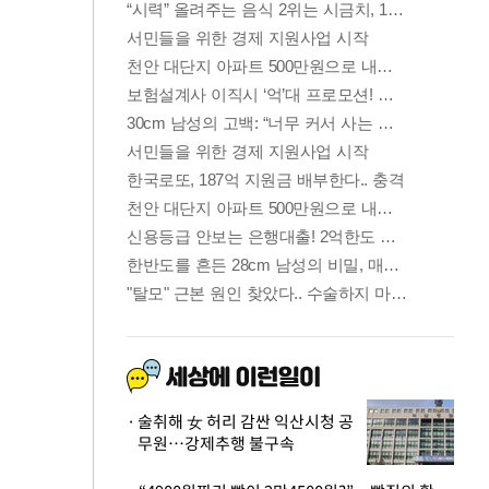
술취해 女 허리 감싼 익산시청 공
무원…강제추행 불구속