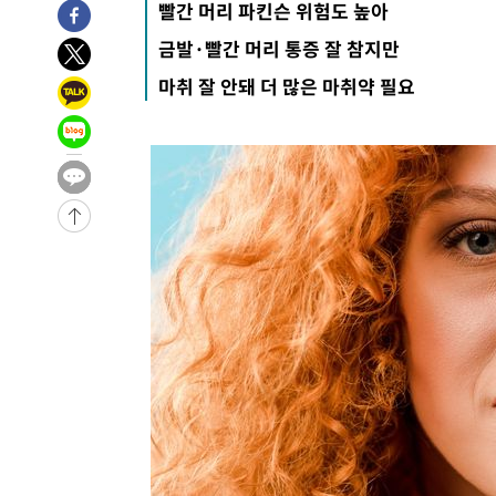
-13852초 전 >
[속보]지하철 1호선 상행선 용산역 무정차 통과…"집회·
빨간 머리 파킨슨 위험도 높아
-12177초 전 >
'낮 최고 34도' 전국 더위 지속…강원·경상권 오전 비
금발·빨간 머리 통증 잘 참지만
-10825초 전 >
파키스탄 보안군, 대 테러작전으로 남서부의 무장세력 소탕
마취 잘 안돼 더 많은 마취약 필요
명 살해
-9372초 전 >
인천 앞바다 연락두절 모터보트 승선원 3명 전원 구조
-9041초 전 >
이집트, 가자 협상 당사자들에게 약속이행과 방해금지 촉구
-4697초 전 >
트럼프, 이란 추가 요구에 "저강도 대응…이건 체스게임"