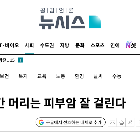
시위"
IT·바이오
사회
수도권
지방
문화
스포츠
연예
전..15
/보건
복지
교육
노동
환경
날씨
수능
 점검
료
간 머리는 피부암 잘 걸린다
구글에서 선호하는 매체로 추가