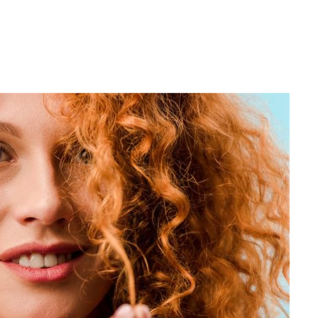
시위"
전..15