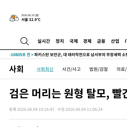
-18376초 전 >
[속보]코스닥 지수 5%대 급등에 '매수 사이드카' 발동
-15662초 전 >
[속보]원·달러 환율, 오전 9시 1410.3원
-15400초 전 >
[속보]코스닥, 8.85포인트(1.11%) 오른 807.66 개장
2026.08.10 (월)
서울 32.9℃
-15396초 전 >
[속보]코스피, 47.56포인트(0.76%) 오른 6306.33 개장
-13832초 전 >
[속보]지하철 1호선 상행선 용산역 무정차 통과…"집회·
-12157초 전 >
'낮 최고 34도' 전국 더위 지속…강원·경상권 오전 비
실시간
정치
국제
경제
금융
산업
-10805초 전 >
파키스탄 보안군, 대 테러작전으로 남서부의 무장세력 소탕
명 살해
-9352초 전 >
인천 앞바다 연락두절 모터보트 승선원 3명 전원 구조
-9021초 전 >
이집트, 가자 협상 당사자들에게 약속이행과 방해금지 촉구
사회
사회최신
사건/사고
법원/검찰
의료
-4677초 전 >
트럼프, 이란 추가 요구에 "저강도 대응…이건 체스게임"
-31270초 전 >
포항스틸야드 관중석 천장 석재 낙하…K리그 전구장 긴급
-19918초 전 >
[속보]'전장연 시위' 1호선 용산역 상행선 무정차 통과 종
검은 머리는 원형 탈모, 빨
-18396초 전 >
[속보]코스닥 지수 5%대 급등에 '매수 사이드카' 발동
-15682초 전 >
[속보]원·달러 환율, 오전 9시 1410.3원
등록 2026.06.04 10:16:47
수정 2026.06.04 11:06:24
-15420초 전 >
[속보]코스닥, 8.85포인트(1.11%) 오른 807.66 개장
-15416초 전 >
[속보]코스피, 47.56포인트(0.76%) 오른 6306.33 개장