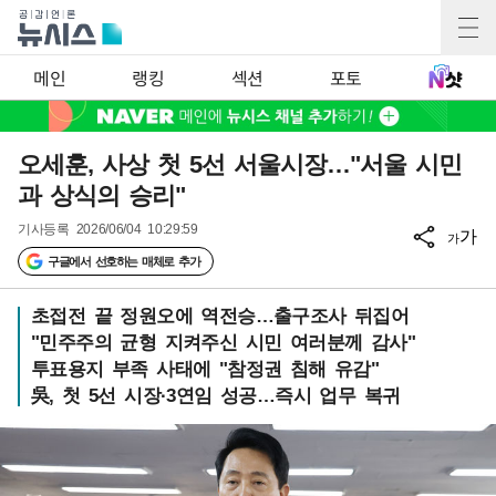
메인
랭킹
섹션
포토
오세훈, 사상 첫 5선 서울시장…"서울 시민
과 상식의 승리"
기사등록
2026/06/04 10:29:59
가
가
구글에서 선호하는 매체로 추가
초접전 끝 정원오에 역전승…출구조사 뒤집어
"민주주의 균형 지켜주신 시민 여러분께 감사"
투표용지 부족 사태에 "참정권 침해 유감"
吳, 첫 5선 시장·3연임 성공…즉시 업무 복귀