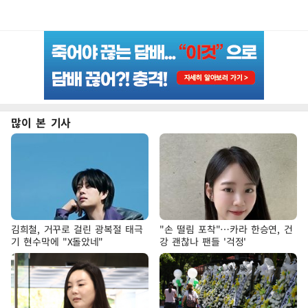
많이 본 기사
김희철, 거꾸로 걸린 광복절 태극
"손 떨림 포착"…카라 한승연, 건
기 현수막에 "X돌았네"
강 괜찮나 팬들 '걱정'