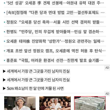
'5선 성공' 오세훈 李 견제 선봉에…야권내 유력 대권 주자로 자리 매김
[속보]정청래 "다른 당과 연대 방법 고민…결선투표제도 공론화 거쳐 결론"
정원오 "오세훈 당선 축하…서울 시민 선택 겸허히 받들겠다"
한병도 "민주당, 민의 무겁게 받아들여…민심 앞 겸손하라는 질책"
오세훈 테마株 진양화학 '상한가'…정원오 관련주는 일제히 급락
개표 초반 앞선 정원오 캠프, 오세훈에 역전 허용 후 탄식 이어져
홍준표 "국힘, 어려운 환경서 선전…친한계 발호 슬기롭게 대처해야"