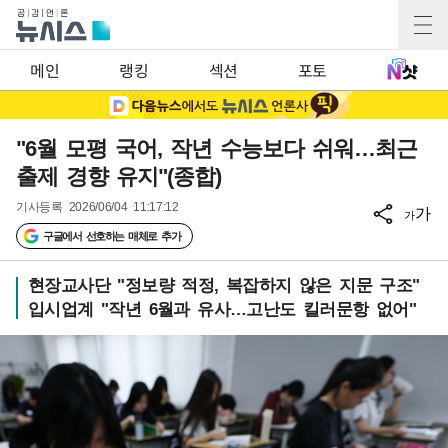
메인
랭킹
섹션
포토
"6월 모평 국어, 작년 수능보다 쉬워…최근
출제 경향 유지"(종합)
기사등록
2026/06/04 11:17:12
가
가
구글에서 선호하는 매체로 추가
현장교사단 "정보량 적정, 복잡하지 않은 지문 구조"
입시업계 "작년 6월과 유사…고난도 킬러문항 없어"