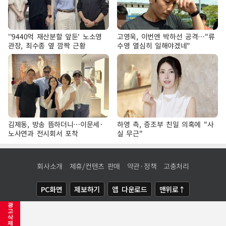
''9440억 재산분할 앞둔' 노소영
고영욱, 이번엔 박하선 공격…"류
관장, 최수종 옆 깜짝 근황
수영 열심히 일해야겠네"
김제동, 방송 뜸하더니…이문세·
하영 측, 증조부 친일 의혹에 "사
노사연과 전시회서 포착
실 무근"
회사소개
제휴/컨텐츠 판매
약관·정책
고충처리
PC화면
제보하기
앱 다운로드
맨위로↑
광
COPYRIGHTⓒ
NEWSIS
ALL RIGHTS RESERVED.
고
삭
제