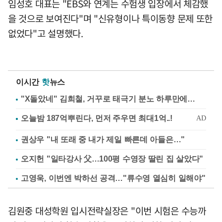
임성호 대표는 "EBS와 연계는 수험생 입장에서 체감했
을 것으로 보여진다"며 "신유형이나 특이동향 문제 또한
없었다"고 설명했다.
이시간
핫
뉴스
"X돌았네" 김희철, 거꾸로 태극기 분노 하루만에…
권상우 "내 또래 중 내가 제일 빠른데 아들은…"
오지헌 "일타강사 父…100평 수영장 딸린 집 살았다"
고영욱, 이번엔 박하선 공격…"류수영 열심히 일해야"
김원중 대성학원 입시전략실장은 "이번 시험은 수능까