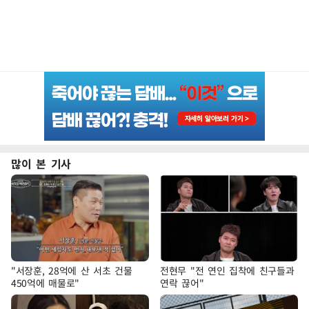
많이 본 기사
"서장훈, 28억에 산 서초 건물
전현무 "전 연인 집착에 친구들과
450억에 매물로"
연락 끊어"