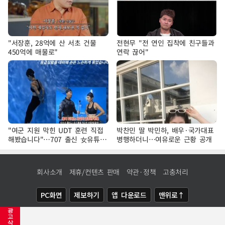
"서장훈, 28억에 산 서초 건물
전현무 "전 연인 집착에 친구들과
450억에 매물로"
연락 끊어"
"여군 지원 막힌 UDT 훈련 직접
박찬민 딸 박민하, 배우·국가대표
해봤습니다"…707 출신 女유튜버
병행하더니…여유로운 근황 공개
'완벽 소화'
회사소개
제휴/컨텐츠 판매
약관·정책
고충처리
PC화면
제보하기
앱 다운로드
맨위로↑
광
COPYRIGHTⓒ
NEWSIS
ALL RIGHTS RESERVED.
고
삭