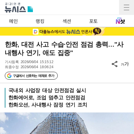
메인
랭킹
섹션
포토
한화, 대전 사고 수습·안전 점검 총력…"사
내행사 연기, 애도 집중"
기사등록
2026/06/04 15:15:12
가
가
최종수정
2026/06/04 18:06:24
구글에서 선호하는 매체로 추가
국내외 사업장 대상 안전점검 실시
한화에어로, 조업 멈추고 안전점검
한화오션, 사내행사 잠정 연기 조치