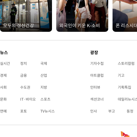
모두의 정신건강
외국인이 키운 K-소비
폰 리스시
뉴스
광장
실시간
정치
국제
기자수첩
스토리칼럼
경제
금융
산업
아트클럽
기고
사회
수도권
지방
인터뷰
기획특집
문화
IT·바이오
스포츠
섹션코너
데일리뉴시
연예
포토
TV뉴시스
인사
부고
동정