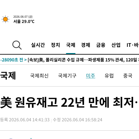
2026.08.07 (금)
서울 29.0℃
-23961초 전 >
[속보] 뉴욕증시, 일제 하락 마감…나스닥 0.06%↓
실시간
정치
국제
경제
금융
산업
IT·
-29375초 전 >
이란, 호르무즈서 "적국 목표물들"과 대치로 남부 케슘섬에서 
례 큰 폭발음
-28090초 전 >
[속보]美, 폴리실리콘 수입 규제…파생제품 15% 관세, 120일
발효
-26241초 전 >
[속보]트럼프, 美 원정출산 금지 행정명령 서명
국제
국제최신
국제기구
미주
유럽
중국
-23941초 전 >
[속보] 뉴욕증시, 일제 하락 마감…나스닥 0.06%↓
-29395초 전 >
이란, 호르무즈서 "적국 목표물들"과 대치로 남부 케슘섬에서 
례 큰 폭발음
-28110초 전 >
[속보]美, 폴리실리콘 수입 규제…파생제품 15% 관세, 120일
美 원유재고 22년 만에 최저
발효
-26261초 전 >
[속보]트럼프, 美 원정출산 금지 행정명령 서명
-23961초 전 >
[속보] 뉴욕증시, 일제 하락 마감…나스닥 0.06%↓
등록 2026.06.04 14:41:33
수정 2026.06.04 16:58:24