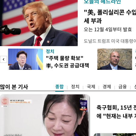
오늘의 헤드라인
"美, 폴리실리콘 수입
세 부과
오는 12월 4일부터 발효
도널드 트럼프 미국 대통령
콘 산업과 공급망을 보호하기
정치
대통령은 6일(현지 시간) 
"주택 물량 확보"
품 수입에 최저 수입가격제
李, 수도권 공급대책
15%의 종가 관세를 부과
집중 점검
백악관이 밝혔다. 이에 따라
러
많이 본 기사
종합
정치
국제
경제
금융
축구협회, 15년 
에 "현재는 내부 