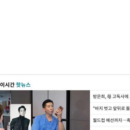
이시간
핫뉴스
방은희, 母 고독사에 
월드컵 예선까지…축