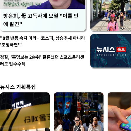
방은희, 母 고독사에 오열 "이틀 만
에 발견"
"8월 반등 속지 마라…코스피, 상승추세 아니라
'조정국면'"
경찰, '홍명보는 2순위' 결론냈던 스포츠윤리센
터도 압수수색
뉴시스 기획특집