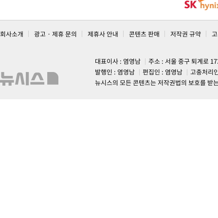
회사소개
광고 · 제휴 문의
제휴사 안내
콘텐츠 판매
저작권 규약
고
대표이사 : 염영남
주소 : 서울 중구 퇴계로 1
발행인 : 염영남
편집인 : 염영남
고충처리인
뉴시스의 모든 콘텐츠는 저작권법의 보호를 받는 바, 무