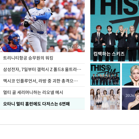
컴백하는 스키즈
입추 하루 앞둔 전남광
트리니티항공 승무원의 워킹
폭염
삼성전자, 7일부터 갤럭시 Z 폴드8 울트라·폴드8·플립8 출시
멕시코 인플루언서, 라방 중 괴한 총격으로 사망
멀티 골 세리머니하는 리오넬 메시
오타니 멀티 홈런에도 다저스는 6연패