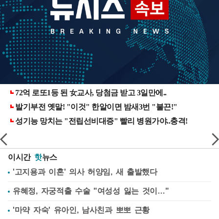
이시간
핫
뉴스
'고지용과 이혼' 의사 허양임, 새 출발했다
유혜정, 자궁적출 수술 "여성성 잃는 것이…"
'마약 자숙' 유아인, 남사친과 뽀뽀 근황