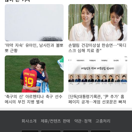
'마약 자숙' 유아인, 남사친과 볼뽀
손떨림 건강이상설 한승연…"목디
뽀 근황
스크 심해 치료 중"
‘축구의 신’ 아르헨티나 축구 선수
[단독]대통령기록관, '尹 추가' 홈
메시의 부친 지병 별세
페이지 공개…계엄 선포문은 빠져
회사소개
제휴/컨텐츠 판매
약관·정책
고충처리