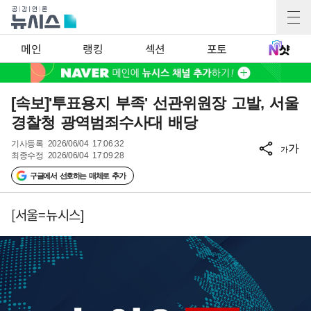
메인
랭킹
섹션
포토
[속보]'투표용지 부족' 선관위원장 고발, 서울
경찰청 광역범죄수사대 배당
기사등록
2026/06/04 17:06:32
가
가
최종수정
2026/06/04 17:09:28
구글에서 선호하는 매체로 추가
[서울=뉴시스]