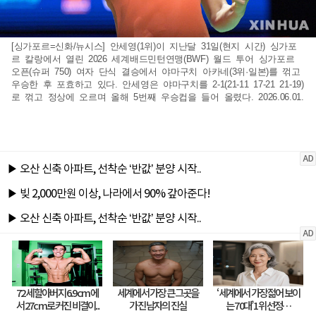
[싱가포르=신화/뉴시스] 안세영(1위)이 지난달 31일(현지 시간) 싱가포
르 칼랑에서 열린 2026 세계배드민턴연맹(BWF) 월드 투어 싱가포르
오픈(슈퍼 750) 여자 단식 결승에서 야마구치 아카네(3위·일본)를 꺾고
우승한 후 포효하고 있다. 안세영은 야마구치를 2-1(21-11 17-21 21-19)
로 꺾고 정상에 오르며 올해 5번째 우승컵을 들어 올렸다. 2026.06.01.