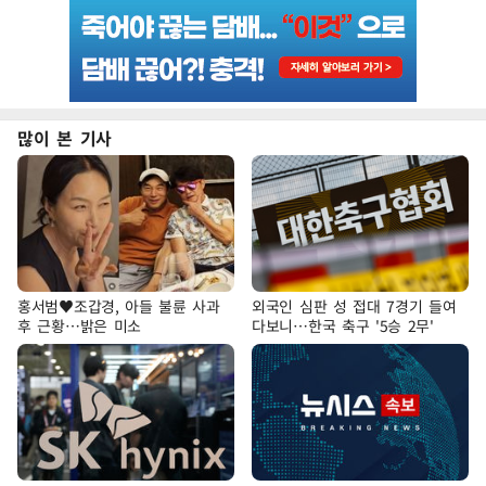
많이 본 기사
홍서범♥조갑경, 아들 불륜 사과
외국인 심판 성 접대 7경기 들여
후 근황…밝은 미소
다보니…한국 축구 '5승 2무'