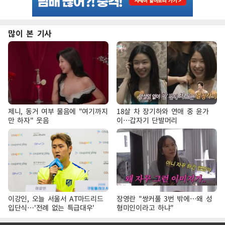
많이 본 기사
제니, 동거 여부 물음에 "여기까지
18살 차 장기하와 연애 중 윤가
만 하자" 웃음
이…갑자기 단발머리
이강인, 오늘 서울서 AT마드리드
장영란 "쌍커풀 3번 밖에…왜 성
입단식…'전례 없는 특급대우'
형미인이라고 하냐"