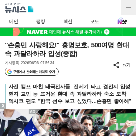
메인
랭킹
섹션
포토
"손흥민 사랑해요!" 홍명보호, 500여명 환대
속 과달라하라 입성(종합)
기사등록
2026/06/06 07:56:34
가
가
구글에서 선호하는 매체로 추가
사전 캠프 마친 태극전사들, 전세기 타고 결전지 입성
현지 교민 등 뜨거운 환대 속 과달라하라 숙소 도착
멕시코 팬도 "한국 선수 보고 싶었다…손흥민 좋아해"
X