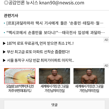
◎공감언론 뉴시스
knan90@newsis.com
관련기사
[르포]과달라하라 택시 기사에게 들은 '손흥민·테킬라·월드컵'
"멕시코에서 손흥민을 보다니!"…태극전사 입성에 과달라하라 '들썩'
댓글