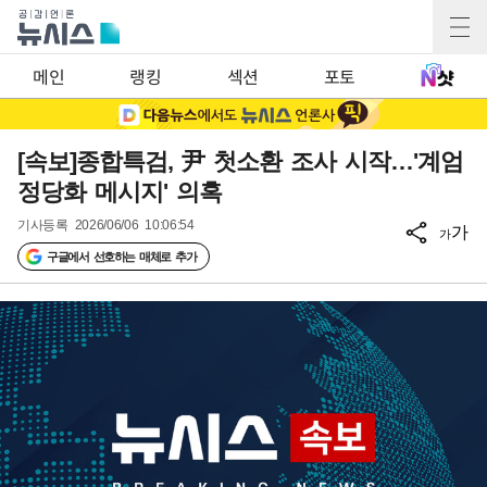
메인
랭킹
섹션
포토
[속보]종합특검, 尹 첫소환 조사 시작…'계엄
정당화 메시지' 의혹
기사등록
2026/06/06 10:06:54
가
가
구글에서 선호하는 매체로 추가