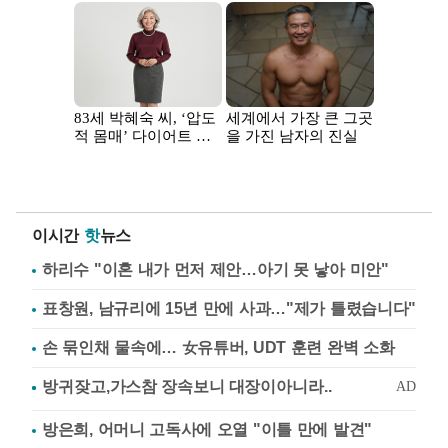
이시간
핫
뉴스
하리수 "이혼 내가 먼저 제안…아기 못 낳아 미안"
표창원, 남규리에 15년 만에 사과…"제가 틀렸습니다"
손 묶인채 물속에… 女유튜버, UDT 훈련 완벽 소화
방은희, 어머니 고독사에 오열 "이틀 만에 발견"