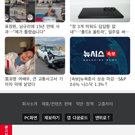
표창원, 남규리에 15년 만에 사
"창 3개 띄워도 답답함 없
과…"제가 틀렸습니다"
네"…'폴드8 울트라', 일주일 써보
니
英유명 여배우, 큰 교통사고서 기
[속보]뉴욕증시 상승 마감…S&P
아차 덕에 살았다
0.6% 나스닥 1.3%↑
회사소개
제휴/컨텐츠 판매
약관·정책
고충처리
PC화면
제보하기
앱 다운로드
맨위로↑
광
COPYRIGHTⓒ
NEWSIS
ALL RIGHTS RESERVED.
고
삭