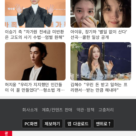
이승기 측 "차가원 전세금 미반환
아이유, 장기하 '별일 없이 산다'
은 고도의 사기 수법…엄벌 원해"
선곡…쿨한 일상 공개
허지웅 "우리가 지지했던 인간들
김혜수 "우린 돈 받고 일하는 프
이 이 꼴 만들었다"…형소법 개정
리랜서…받는 만큼 해내야"
에 격한 반응
회사소개
제휴/컨텐츠 판매
약관·정책
고충처리
PC화면
제보하기
앱 다운로드
맨위로↑
광