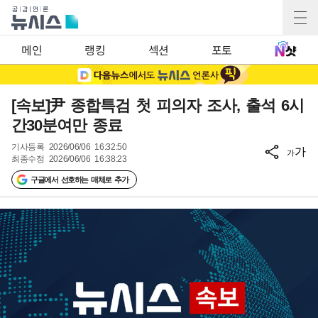
메인
랭킹
섹션
포토
[속보]尹 종합특검 첫 피의자 조사, 출석 6시
간30분여만 종료
기사등록
2026/06/06 16:32:50
가
가
최종수정
2026/06/06 16:38:23
구글에서 선호하는 매체로 추가