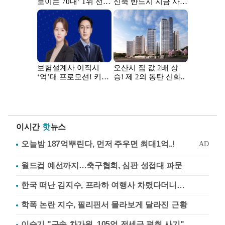
이시간
핫
뉴스
월드컵 예선까지…축구협회, 심판 성접대 파문
한국 떠난 김지수, 프라하 여행사 차렸다더니…
학폭 논란 지수, 필리핀서 몰라보게 달라진 근황
이승기 "구속 차가원, 105억 전세금 편취 사기"