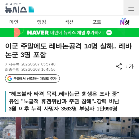
메인
랭킹
섹션
포토
이군 주말에도 레바논공격 14명 살해.. 레바
논군 3명 포함
기사등록
2026/06/07 05:57:40
가
가
최종수정
2026/06/08 16:45:56
구글에서 선호하는 매체로 추가
"헤즈볼라 타격 목적..레바논군 희생은 조사 중"
유엔 "노골적 휴전위반과 주권 침해"..강력 비난
3월 이후 누적 사망자 3593명 부상자 1만990명