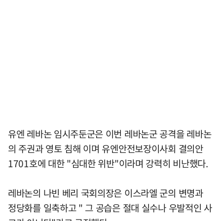
유엔 레바논 임시주둔군은 이번 레바논군 공격을 레바논
의 주권과 영토 침해 이며 유엔안전보장이사회 결의안
1701호에 대한 "심대한 위반"이라며 강력히 비난했다.
레바논의 나빈 베리 국회의장은 이스라엘 군의 변명과
정당화를 일축하고 " 그 공습은 절대 실수나 우발적인 사