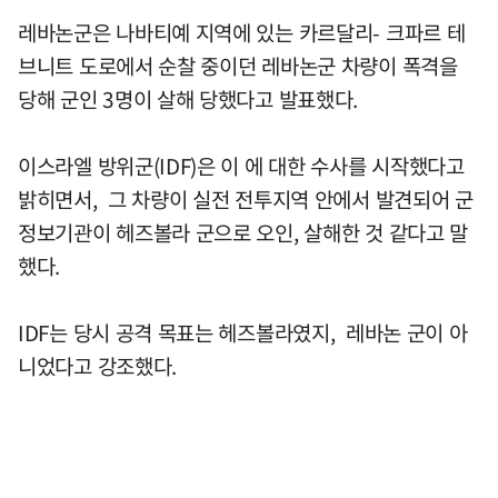
레바논군은 나바티예 지역에 있는 카르달리- 크파르 테
브니트 도로에서 순찰 중이던 레바논군 차량이 폭격을
당해 군인 3명이 살해 당했다고 발표했다.
이스라엘 방위군(IDF)은 이 에 대한 수사를 시작했다고
밝히면서, 그 차량이 실전 전투지역 안에서 발견되어 군
정보기관이 헤즈볼라 군으로 오인, 살해한 것 같다고 말
했다.
IDF는 당시 공격 목표는 헤즈볼라였지, 레바논 군이 아
니었다고 강조했다.