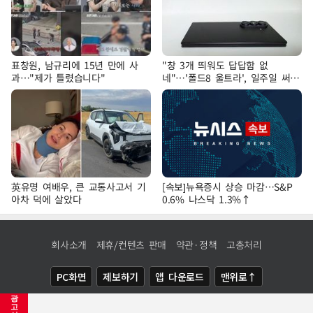
표창원, 남규리에 15년 만에 사
"창 3개 띄워도 답답함 없
과…"제가 틀렸습니다"
네"…'폴드8 울트라', 일주일 써보
니
英유명 여배우, 큰 교통사고서 기
[속보]뉴욕증시 상승 마감…S&P
아차 덕에 살았다
0.6% 나스닥 1.3%↑
회사소개
제휴/컨텐츠 판매
약관·정책
고충처리
PC화면
제보하기
앱 다운로드
맨위로↑
광
COPYRIGHTⓒ
NEWSIS
ALL RIGHTS RESERVED.
고