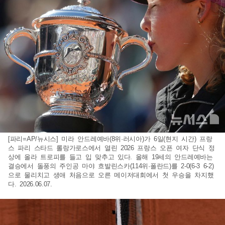
[파리=AP/뉴시스] 미라 안드레예바(8위·러시아)가 6일(현지 시간) 프랑
스 파리 스타드 롤랑가로스에서 열린 2026 프랑스 오픈 여자 단식 정
상에 올라 트로피를 들고 입 맞추고 있다. 올해 19세의 안드레예바는
결승에서 돌풍의 주인공 마야 흐발린스카(114위·폴란드)를 2-0(6-3 6-2)
으로 물리치고 생애 처음으로 오른 메이저대회에서 첫 우승을 차지했
다. 2026.06.07.