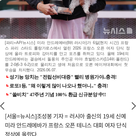
[파리=AP/뉴시스] 미라 안드레예바(8위·러시아)가 6일(현지 시간) 프랑
스 파리 스타드 롤랑가로스에서 열린 2026 프랑스 오픈 여자 단식 정
상에 올라 트로피와 강아지를 안고 포즈를 취하고 있다. 올해 19세의
안드레예바는 결승에서 돌풍의 주인공 마야 흐발린스카(114위·폴란드)
를 2-0(6-3 6-2)으로 물리치고 생애 처음으로 오른 메이저대회에서 첫
우승을 차지했다. 2026.06.07.
[서울=뉴시스]조성봉 기자 = 러시아 출신의 19세 신예
미라 안드레에바가 프랑스 오픈 테니스 대회 여자 단식
정상에 올랐다.