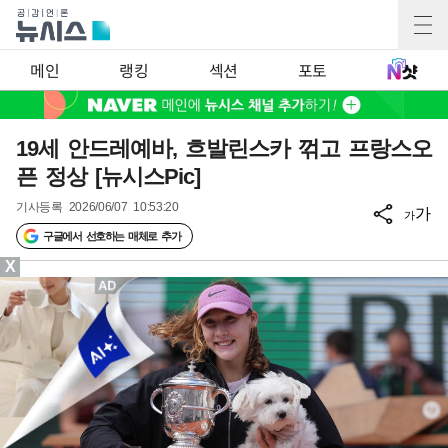
메인
랭킹
섹션
포토
19세 안드레예바, 흐발린스카 꺾고 프랑스오
픈 정상 [뉴시스Pic]
기사등록
2026/06/07 10:53:20
가
가
구글에서 선호하는 매체로 추가
X