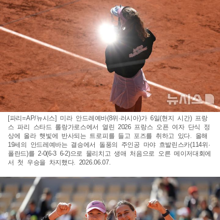
[파리=AP/뉴시스] 미라 안드레예바(8위·러시아)가 6일(현지 시간) 프랑
스 파리 스타드 롤랑가로스에서 열린 2026 프랑스 오픈 여자 단식 정
상에 올라 햇빛에 반사되는 트로피를 들고 포즈를 취하고 있다. 올해
19세의 안드레예바는 결승에서 돌풍의 주인공 마야 흐발린스카(114위·
폴란드)를 2-0(6-3 6-2)으로 물리치고 생애 처음으로 오른 메이저대회에
서 첫 우승을 차지했다. 2026.06.07.