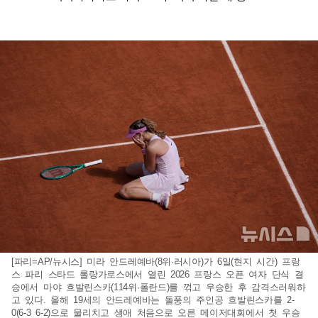
[파리=AP/뉴시스] 미라 안드레예바(8위·러시아)가 6일(현지 시간) 프랑
스 파리 스타드 롤랑가로스에서 열린 2026 프랑스 오픈 여자 단식 결
승에서 마야 흐발린스카(114위·폴란드)를 꺾고 우승한 후 감격스러워하
고 있다. 올해 19세의 안드레예바는 돌풍의 주인공 흐발린스카를 2-
0(6-3 6-2)으로 물리치고 생애 처음으로 오른 메이저대회에서 첫 우승