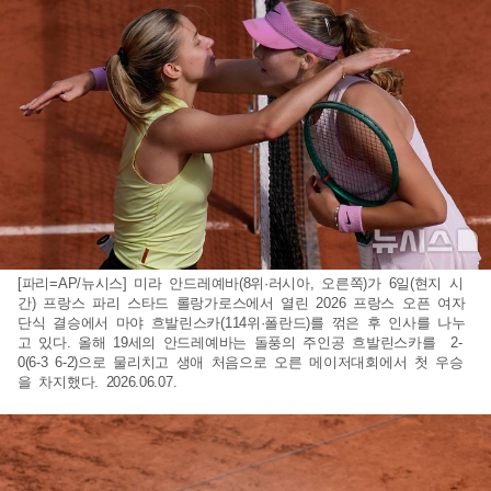
[파리=AP/뉴시스] 미라 안드레예바(8위·러시아, 오른쪽)가 6일(현지 시
간) 프랑스 파리 스타드 롤랑가로스에서 열린 2026 프랑스 오픈 여자
단식 결승에서 마야 흐발린스카(114위·폴란드)를 꺾은 후 인사를 나누
고 있다. 올해 19세의 안드레예바는 돌풍의 주인공 흐발린스카를 2-
0(6-3 6-2)으로 물리치고 생애 처음으로 오른 메이저대회에서 첫 우승
을 차지했다. 2026.06.07.