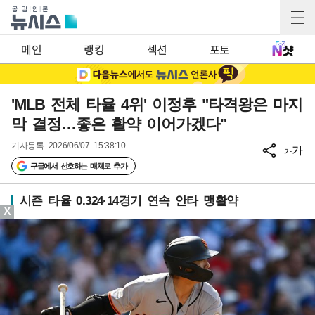
메인
랭킹
섹션
포토
'MLB 전체 타율 4위' 이정후 "타격왕은 마지
막 결정…좋은 활약 이어가겠다"
기사등록
2026/06/07 15:38:10
가
가
구글에서 선호하는 매체로 추가
시즌 타율 0.324·14경기 연속 안타 맹활약
X