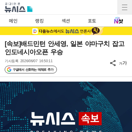
메인
랭킹
섹션
포토
[속보]배드민턴 안세영, 일본 야마구치 잡고
인도네시아오픈 우승
기사등록
2026/06/07 16:50:11
가
가
구글에서 선호하는 매체로 추가