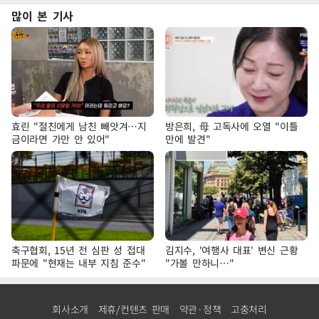
많이 본 기사
효린 "절친에게 남친 빼앗겨…지
방은희, 母 고독사에 오열 "이틀
금이라면 가만 안 있어"
만에 발견"
축구협회, 15년 전 심판 성 접대
김지수, '여행사 대표' 변신 근황
파문에 "현재는 내부 지침 준수"
"가볼 만하니…"
회사소개
제휴/컨텐츠 판매
약관·정책
고충처리