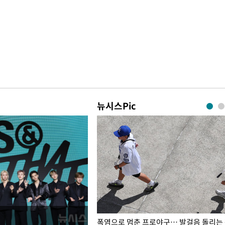
뉴시스Pic
전남광주… 열화상 카메라에 담긴
폭염으로 멈춘 프로야구… 발걸음 돌리는