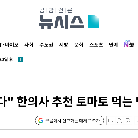
에서 두차
IT·바이오
사회
수도권
지방
문화
스포츠
연예
20일 후
에서 두차
20일 후
" 한의사 추천 토마토 먹는 
구글에서 선호하는 매체로 추가