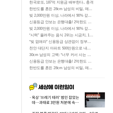
옥상 '쓰레기 테러' 범인 잡았는
데…과태료 3만원 처분에 숙박업
주 허탈