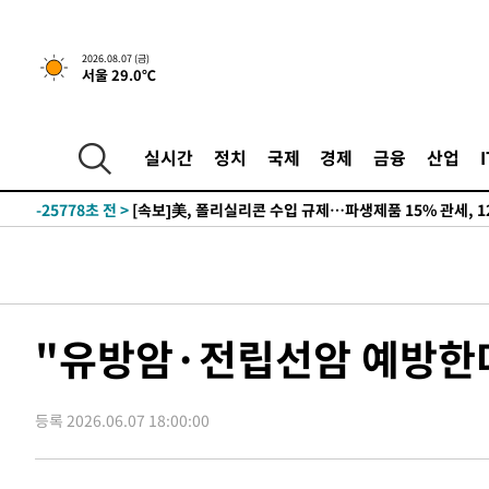
2026.08.07 (금)
서울 29.0℃
-21649초 전 >
[속보] 뉴욕증시, 일제 하락 마감…나스닥 0.06%↓
-32099초 전 >
입추에도 극한더위…서울 낮 39도 '폭염중대경보'
-27063초 전 >
이란, 호르무즈서 "적국 목표물들"과 대치로 남부 케슘섬
실시간
정치
국제
경제
금융
산업
례 큰 폭발음
-25778초 전 >
[속보]美, 폴리실리콘 수입 규제…파생제품 15% 관세, 1
발효
-23929초 전 >
[속보]트럼프, 美 원정출산 금지 행정명령 서명
-21629초 전 >
[속보] 뉴욕증시, 일제 하락 마감…나스닥 0.06%↓
-32119초 전 >
입추에도 극한더위…서울 낮 39도 '폭염중대경보'
-27083초 전 >
이란, 호르무즈서 "적국 목표물들"과 대치로 남부 케슘섬
례 큰 폭발음
-25798초 전 >
[속보]美, 폴리실리콘 수입 규제…파생제품 15% 관세, 1
"유방암·전립선암 예방한다
발효
-23949초 전 >
[속보]트럼프, 美 원정출산 금지 행정명령 서명
-21649초 전 >
[속보] 뉴욕증시, 일제 하락 마감…나스닥 0.06%↓
등록 2026.06.07 18:00:00