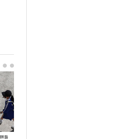
 팬들
이 대통령, '청년 대책 속도 높여야…폭염 문제도
입추 코앞인데 전