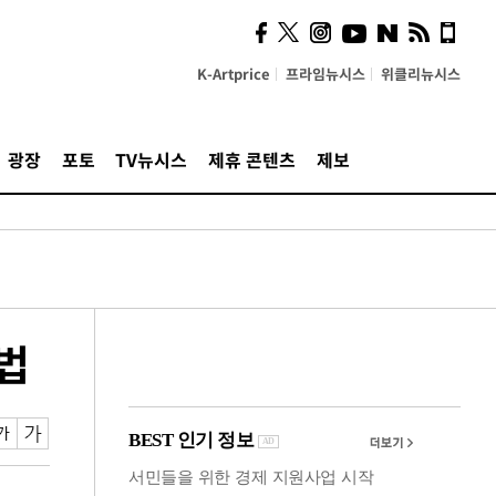
즈, 소리 봇짐 지고 세상으
로 "韓 요소 깊게 우려내"
K-Artprice
프라임뉴시스
위클리뉴시스
광장
포토
TV뉴시스
제휴 콘텐츠
제보
법