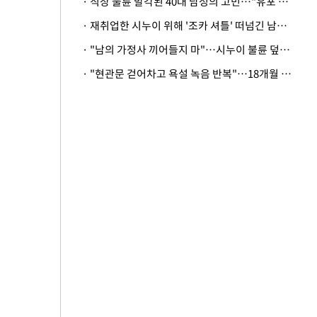
· 직장 불륜 발각된 40대 남성의 고민…"유포 동료 명예훼손·협박죄 고소 가능할까"
· 재취업한 시누이 위해 '조카 셔틀' 떠넘긴 남편…아내 "난 못한다"
· "남의 가정사 끼어들지 마"…시누이 불륜 덮으려는 남편에 억울한 아내
· "현관문 걷어차고 욕설 녹음 반복"…18개월 아기 키우는 집 뒤흔든 '앞집의 비극'