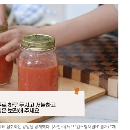
해 섭취하는 방법을 공개했다. (사진=유튜브 '김소형채널H' 캡처) *재