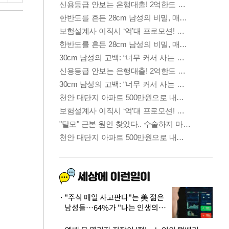
"주식 매일 사고판다"는 美 젊은
남성들…64%가 "나는 인생의
패배자“