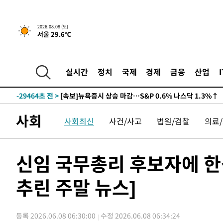
2026.08.08 (토)
서울 29.6℃
실시간
정치
국제
경제
금융
산업
-29464초 전 >
[속보]뉴욕증시 상승 마감…S&P 0.6% 나스닥 1.3%↑
사회
사회최신
사건/사고
법원/검찰
의료
신임 국무총리 후보자에 한
추린 주말 뉴스]
등록 2026.06.08 06:30:00
수정 2026.06.08 06:34:24