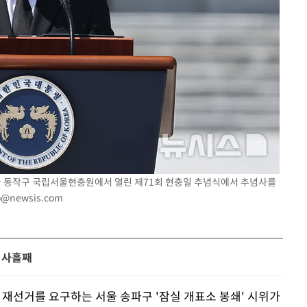
서울 동작구 국립서울현충원에서 열린 제71회 현충일 추념식에서 추념사를
o@newsis.com
 사흘째
 재선거를 요구하는 서울 송파구 '잠실 개표소 봉쇄' 시위가