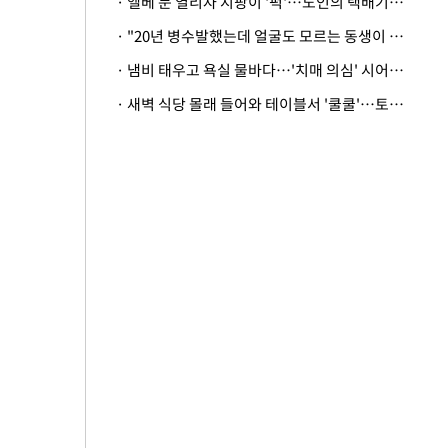
· 엘베 문 열리자 지팡이 '퍽'…노인의 택배기사 폭행 이유
· "20년 병수발했는데 얼굴도 모르는 동생이 유산 절반을"…배다른 형제 상속권 있을까
· 냄비 태우고 욕실 물바다…'치매 의심' 시어머니 검사 권유했다가 '날벼락'
· 새벽 식당 몰래 들어와 테이블서 '쿨쿨'…토사물 남기고 사라진 남성