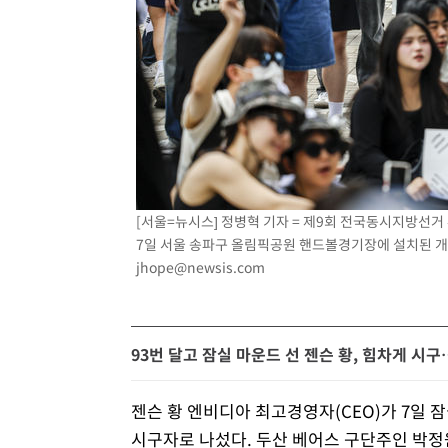
[서울=뉴시스] 정병혁 기자 = 제9회 전국동시지방선
7일 서울 송파구 올림픽공원 핸드볼경기장에 설치된 개표소
jhope@newsis.com
93번 달고 잠실 마운드 선 젠슨 황, 힘차게 시구
젠슨 황 엔비디아 최고경영자(CEO)가 7일 
시구자로 나섰다. 두산 베어스 구단주인 박정