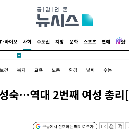
IT·바이오
사회
수도권
지방
문화
스포츠
연예
/보건
복지
교육
노동
환경
날씨
수능
성숙…역대 2번째 여성 총리
구글에서 선호하는 매체로 추가