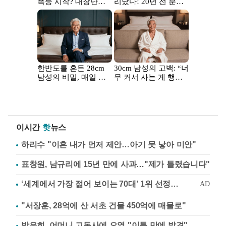
이시간
핫
뉴스
하리수 "이혼 내가 먼저 제안…아기 못 낳아 미안"
표창원, 남규리에 15년 만에 사과…"제가 틀렸습니다"
"서장훈, 28억에 산 서초 건물 450억에 매물로"
방은희, 어머니 고독사에 오열 "이틀 만에 발견"