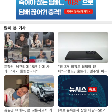
많이 본 기사
표창원, 남규리에 15년 만에 사
"창 3개 띄워도 답답함 없
과…"제가 틀렸습니다"
네"…'폴드8 울트라', 일주일 써보
니
英유명 여배우, 큰 교통사고서 기
[속보]뉴욕증시 상승 마감…S&P