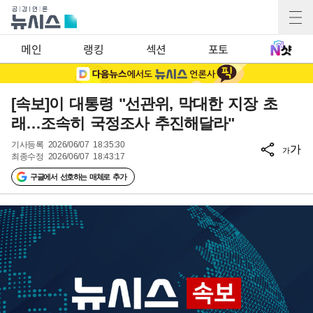
메인
랭킹
섹션
포토
[속보]이 대통령 "선관위, 막대한 지장 초
래…조속히 국정조사 추진해달라"
기사등록
2026/06/07 18:35:30
가
가
최종수정
2026/06/07 18:43:17
구글에서 선호하는 매체로 추가