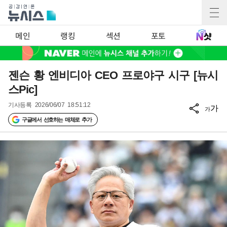
메인
랭킹
섹션
포토
젠슨 황 엔비디아 CEO 프로야구 시구 [뉴시
스Pic]
기사등록
2026/06/07 18:51:12
가
가
구글에서 선호하는 매체로 추가