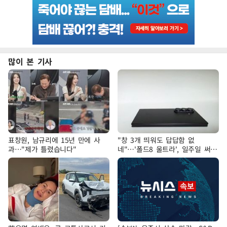
많이 본 기사
표창원, 남규리에 15년 만에 사
"창 3개 띄워도 답답함 없
과…"제가 틀렸습니다"
네"…'폴드8 울트라', 일주일 써보
니