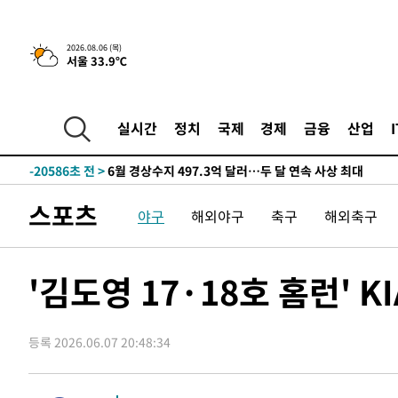
색
-28963초 전 >
[속보]산업장관 "美무역법 제301조 과잉생산 결과 발표 8
상
-28756초 전 >
[속보]코스피 매도사이드카 발동…4%대 급락
2026.08.06 (목)
-28028초 전 >
[속보]전남광주 초대 시민추천 부시장에 백승주·윤난실
서울 33.9℃
-25589초 전 >
서울 열대야 15일째 지속…비공식 '초열대야' 30도 넘어
-24156초 전 >
[속보]코스닥, 2.15포인트(0.27%) 내린 797.44 출발
실시간
정치
국제
경제
금융
산업
-24139초 전 >
[속보]코스피, 119.51포인트(1.81%) 내린 6478.75 개
-20586초 전 >
6월 경상수지 497.3억 달러…두 달 연속 사상 최대
-20537초 전 >
서울 낮 39도 '폭염중대경보'…40도 관측 가능성도
-17899초 전 >
미 워싱턴주 스포캔 시의 통제불능 3개 산불, 방화선 일부
스포츠
야구
해외야구
축구
해외축구
-10072초 전 >
[속보] 호르무즈 해협 이란-오만 협상 기대속 뉴욕증시 혼
우 0.49%↑
-8427초 전 >
[속보] 이란 대통령 "지금 최고지도자와 소통하기가 매우 
임 3년 인터뷰
'김도영 17·18호 홈런' K
1시간 전 >
[속보] "이란-오만, 호르무즈 해협 통행 항로 합의" 이란 외
-30899초 전 >
[속보]산업장관 "李정부, 원전 반대 안해…안정 전력 위
-29596초 전 >
[속보]경찰, '홍명보 선임 논란' 대한축구협회·축구회관 
등록 2026.06.07 20:48:34
색
-28983초 전 >
[속보]산업장관 "美무역법 제301조 과잉생산 결과 발표 8
상
-28776초 전 >
[속보]코스피 매도사이드카 발동…4%대 급락