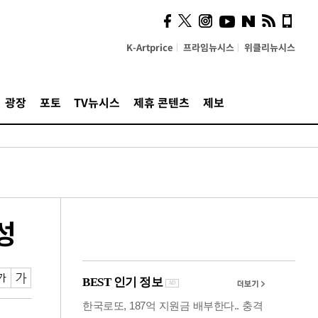
계…'고급 가요'의 주체적
영토
K-Artprice
프라임뉴시스
위클리뉴시스
광장
포토
TV뉴시스
제휴 콘텐츠
제보
성