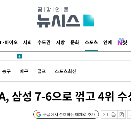
월 중 예
IT·바이오
사회
수도권
지방
문화
스포츠
연예
장
 구축
농구
배구
골프
스포츠최신
조 마감 다
어려워" 취
IA, 삼성 7-6으로 꺾고 4위 수
무부 대변인
해 불가피"
등 압수수
구글에서 선호하는 매체로 추가
월 중 예