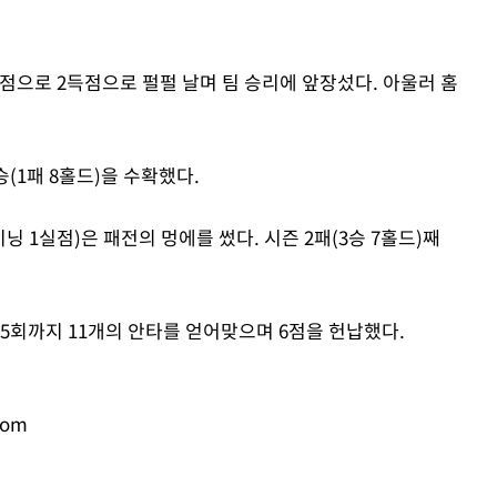
타점으로 2득점으로 펄펄 날며 팀 승리에 앞장섰다. 아울러 홈
(1패 8홀드)을 수확했다.
 1실점)은 패전의 멍에를 썼다. 시즌 2패(3승 7홀드)째
5회까지 11개의 안타를 얻어맞으며 6점을 헌납했다.
com