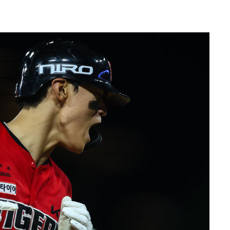
장
 구축
조 마감 다
어려워" 취
무부 대변인