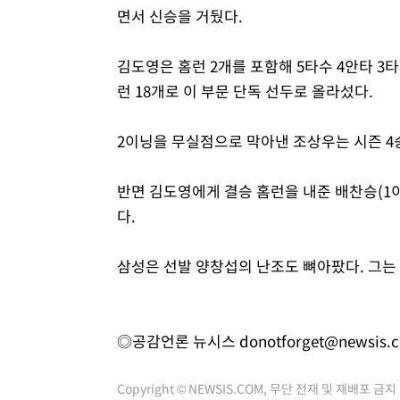
면서 신승을 거뒀다.
김도영은 홈런 2개를 포함해 5타수 4안타 3
런 18개로 이 부문 단독 선두로 올라섰다.
2이닝을 무실점으로 막아낸 조상우는 시즌 4승
반면 김도영에게 결승 홈런을 내준 배찬승(1이닝
다.
삼성은 선발 양창섭의 난조도 뼈아팠다. 그는 
◎공감언론 뉴시스
donotforget@newsis.
Copyright © NEWSIS.COM, 무단 전재 및 재배포 금지