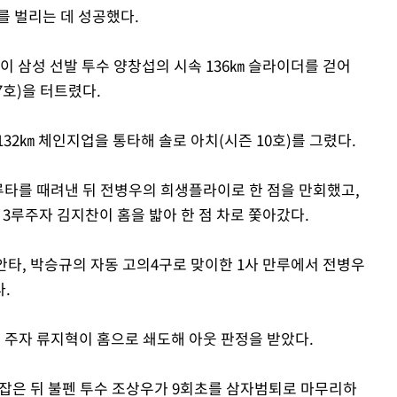
차를 벌리는 데 성공했다.
이 삼성 선발 투수 양창섭의 시속 136㎞ 슬라이더를 걷어
7호)을 터트렸다.
32㎞ 체인지업을 통타해 솔로 아치(시즌 10호)를 그렸다.
3루타를 때려낸 뒤 전병우의 희생플라이로 한 점을 만회했고,
때 3루주자 김지찬이 홈을 밟아 한 점 차로 쫓아갔다.
안타, 박승규의 자동 고의4구로 맞이한 1사 만루에서 전병우
.
루 주자 류지혁이 홈으로 쇄도해 아웃 판정을 받았다.
 잡은 뒤 불펜 투수 조상우가 9회초를 삼자범퇴로 마무리하