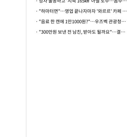
· 정차 불응하고 '시속 165㎞' 아찔 도주…음주운전자 체포
· "하마터면"…영업 끝나자마자 '와르르' 카페 테라스 덮친 대리석 외벽
· "음료 한 캔에 1만1000원?"…우즈벡 관광청까지 나섰다, 유튜버 폭로 후폭풍
· "300만원 보낸 전 남친, 받아도 될까요"…결혼 앞둔 예비신부의 뜻밖 고충