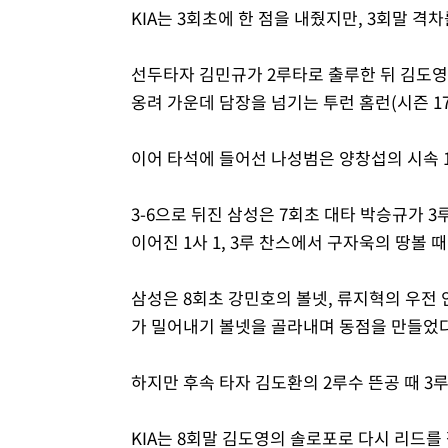
KIA는 3회초에 한 점을 내줬지만, 3회말 격
선두타자 김민규가 2루타로 출루한 뒤 김도영
옹려 가운데 담장을 넘기는 투런 홈런(시즌 1
이어 타석에 들어선 나성범은 양창섭의 시속 1
3-6으로 뒤진 삼성은 7회초 대타 박승규가 
이어진 1사 1, 3루 찬스에서 구자욱의 땅볼 
삼성은 8회초 강민호의 볼넷, 류지혁의 우전 
가 밀어내기 볼넷을 골라내며 동점을 만들었다
하지만 후속 타자 김도환의 2루수 뜬공 때 3
KIA는 8회말 김도영의 솔로포로 다시 리드를