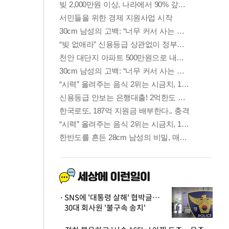
SNS에 '대통령 살해' 협박글…
30대 회사원 '불구속 송치'