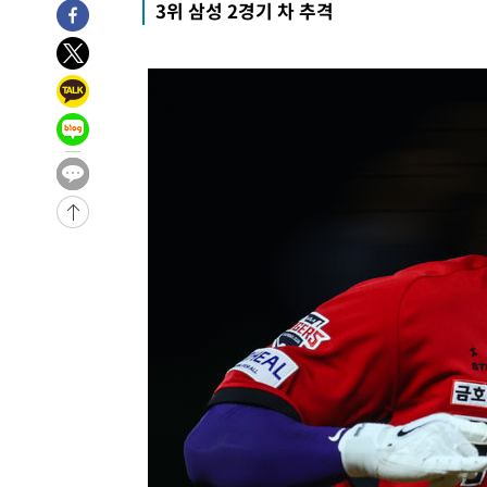
-28048초 전 >
[속보]전남광주 초대 시민추천 부시장에 백승주·윤난실
3위 삼성 2경기 차 추격
-25609초 전 >
서울 열대야 15일째 지속…비공식 '초열대야' 30도 넘어
-24176초 전 >
[속보]코스닥, 2.15포인트(0.27%) 내린 797.44 출발
-24159초 전 >
[속보]코스피, 119.51포인트(1.81%) 내린 6478.75 개
-20606초 전 >
6월 경상수지 497.3억 달러…두 달 연속 사상 최대
-20557초 전 >
서울 낮 39도 '폭염중대경보'…40도 관측 가능성도
-17919초 전 >
미 워싱턴주 스포캔 시의 통제불능 3개 산불, 방화선 일부
-10092초 전 >
[속보] 호르무즈 해협 이란-오만 협상 기대속 뉴욕증시 혼
우 0.49%↑
-8447초 전 >
[속보] 이란 대통령 "지금 최고지도자와 소통하기가 매우 
임 3년 인터뷰
1시간 전 >
[속보] "이란-오만, 호르무즈 해협 통행 항로 합의" 이란 외