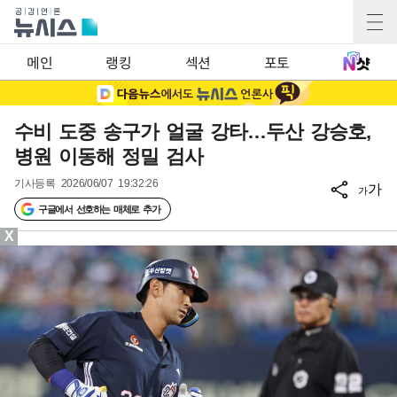
메인
랭킹
섹션
포토
수비 도중 송구가 얼굴 강타…두산 강승호,
병원 이동해 정밀 검사
기사등록
2026/06/07 19:32:26
가
가
구글에서 선호하는 매체로 추가
X