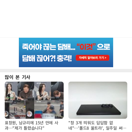
많이 본 기사
표창원, 남규리에 15년 만에 사
"창 3개 띄워도 답답함 없
과…"제가 틀렸습니다"
네"…'폴드8 울트라', 일주일 써보