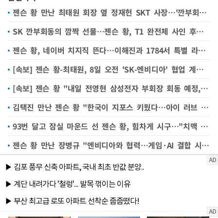
젠슨 황 만난 최태원 회장 옆 정재헌 SKT 사장…'깐부회동' 왜 함께했나
SK 깐부회동의 깜짝 선물…젠슨 황, T1 완전체 사인 후드 받고 '함박웃음'
젠슨 황, 네이버 치지직 뜬다…이해진과 1784서 특별 라이브
[속보] 젠슨 황-최태원, 8일 오전 'SK-엔비디아' 협업 계획 직접 미디어 발표 예정
[속보] 젠슨 황 "내일 전영현 삼성전자 부회장 회동 예정, 이재용 회장은 몇주전 美서 만나"
김택진 만난 젠슨 황 "한국이 지포스 키웠다…아이 러브 한국"
93번 달고 잠실 마운드 선 젠슨 황, 힘차게 시구…"치맥 최고, 고 코리아!"
젠슨 황 만난 장병규 "엔비디아와 협력…게임·AI 결합 시작점"