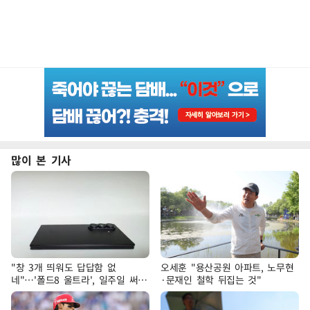
많이 본 기사
"창 3개 띄워도 답답함 없
오세훈 "용산공원 아파트, 노무현
네"…'폴드8 울트라', 일주일 써보
·문재인 철학 뒤집는 것"
니