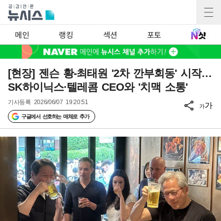
메인
랭킹
섹션
포토
[현장] 젠슨 황-최태원 '2차 깐부회동' 시작…
SK하이닉스·텔레콤 CEO와 '치맥 소통'
기사등록
2026/06/07 19:20:51
가
가
구글에서 선호하는 매체로 추가