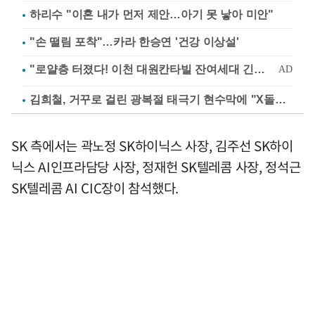
하리수 "이혼 내가 먼저 제안…아기 못 낳아 미안"
"손 떨림 포착"…카라 한승연 '건강 이상설'
김희철, 거꾸로 걸린 광복절 태극기 현수막에 "X돌았네"
SK 측에서는 곽노정 SK하이닉스 사장, 김주선 SK하이
닉스 AI인프라담당 사장, 정재헌 SK텔레콤 사장, 정석근
SK텔레콤 AI CIC장이 참석했다.