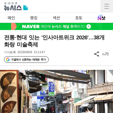
메인
랭킹
섹션
포토
전통·현대 잇는 '인사아트위크 2026'…38개
화랑 미술축제
기사등록
2026/06/08 15:13:47
가
가
구글에서 선호하는 매체로 추가