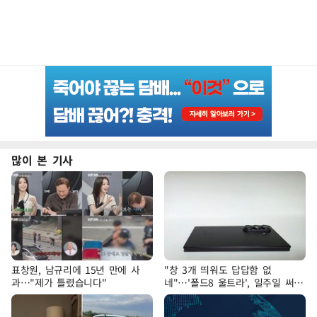
많이 본 기사
표창원, 남규리에 15년 만에 사
"창 3개 띄워도 답답함 없
과…"제가 틀렸습니다"
네"…'폴드8 울트라', 일주일 써보
니