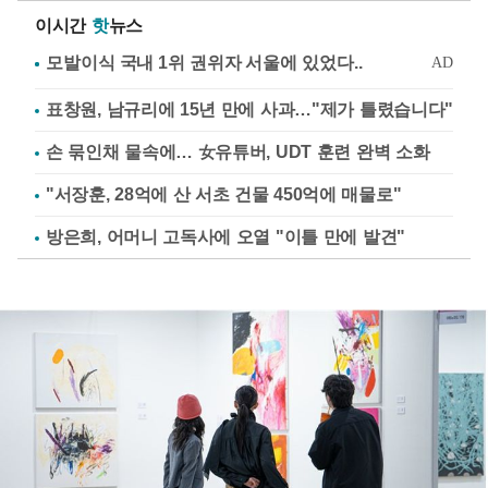
이시간
핫
뉴스
표창원, 남규리에 15년 만에 사과…"제가 틀렸습니다"
손 묶인채 물속에… 女유튜버, UDT 훈련 완벽 소화
"서장훈, 28억에 산 서초 건물 450억에 매물로"
방은희, 어머니 고독사에 오열 "이틀 만에 발견"