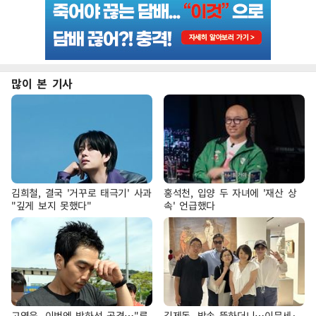
많이 본 기사
김희철, 결국 '거꾸로 태극기' 사과
홍석천, 입양 두 자녀에 '재산 상
"깊게 보지 못했다"
속' 언급했다
고영욱, 이번엔 박하선 공격…"류
김제동, 방송 뜸하더니…이문세·