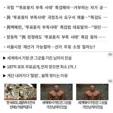
국힘 "'투표용지 부족 사태' 특검해야…거부하는 자가 공범"(종합)
與 '투표용지 부족사태' 국정조사 요구서 제출…"특검도 검토"(종합)
與백혜련, '투표용지 부족사태' 특검법 대표발의…"원인·책임 규명해야"
장동혁 "與 정청래도 '투표용지 부족 사태' 특검 동의…국민 참정권 피해 심각"
서울시장 재선거 가능할까…선거 무효 소청 절차는?