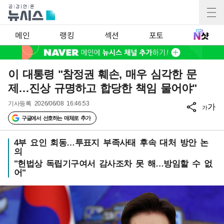
메인
랭킹
섹션
포토
이 대통령 "참정권 훼손, 매우 심각한 문
제…진상 규명하고 합당한 책임 물어야"
기사등록
2026/06/08 16:46:53
가
가
구글에서 선호하는 매체로 추가
4부 요인 회동…투표지 부족사태 후속 대처 방안 논
의
"헌법상 독립기구여서 감사조차 못 해…방임할 수 없
어"