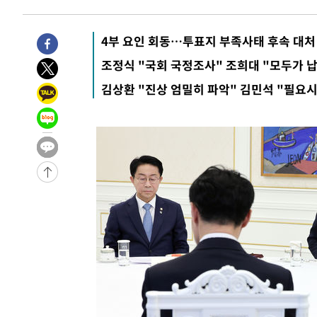
-18640초 전 >
'2경기 연속 침묵' 손흥민, 톨루카전 68분만 뛰고 슈팅 0
-17392초 전 >
이강인, 오늘 서울서 AT마드리드 입단식…'전례 없는 특
4부 요인 회동…투표지 부족사태 후속 대처
-4274초 전 >
'여긴 20도, 저긴 50도'…열화상 카메라로 본 폭염 저감시
조정식 "국회 국정조사" 조희대 "모두가 
차'
-3745초 전 >
콜롬비아 신임 우파 대통령 취임 하루만에 차량폭탄 폭발 
김상환 "진상 엄밀히 파악" 김민석 "필요시
44분 전 >
튀르키예 외무장관, "메카 3국 방위협정은 이란이 목표 아냐 "
1시간 전 >
이군이 불법 군시설 건설한 레바논 남부에서 레바논군 3명 폭
2시간 전 >
[속보]美중부 사령관, 이스라엘 긴급방문 다중화된 전선 상황
2시간 전 >
美 국방부, 켄달 전 공군장관 보안허가 취소…“에어포스원 기
론 누출”
2시간 전 >
‘축구의 신’ 아르헨티나 축구 선수 메시의 부친 지병 별세
2시간 전 >
“美 이란전 무기 소진…북한과 분쟁시 주한 미군 취약해질 수