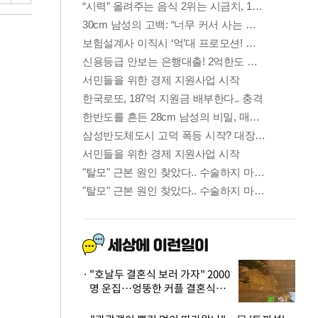
"호날두 결혼식 보러 가자" 2000
명 운집…엉뚱한 커플 결혼식에
'황당'