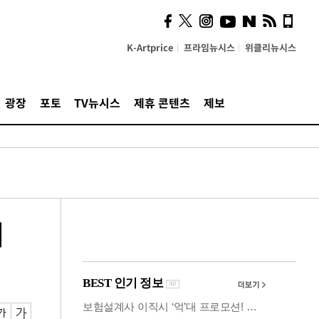
사이 해답 찾았죠"…알을
깨고 나온 '초자아'
K-Artprice
프라임뉴시스
위클리뉴시스
광장
포토
TV뉴시스
제휴 콘텐츠
제보
서