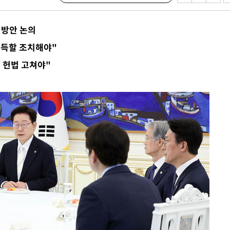
개
급대우'
 방안 논의
설 '온도
납득할 조치해야"
사건
 헌법 고쳐야"
 밝혀
발로 부상
 논의
밀정보, 언
 있어”