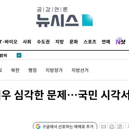
동'
리(종합)
개
급대우'
설 '온도
IT·바이오
사회
수도권
지방
문화
스포츠
연예
사건
 밝혀
발로 부상
교
북한
행정
지방정가
지방선거
 논의
밀정보, 언
 매우 심각한 문제…국민 시각
 있어”
 차에 첫
동'
구글에서 선호하는 매체로 추가
리(종합)