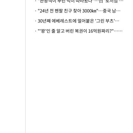
· "관광객이 뿌린 먹이 따라왔나"…日 '토끼섬' 멧돼지, 토끼까지 사냥
· "24년 전 펜팔 친구 찾아 3000㎞"…중국 남성 사연에 '뭉클'
· 30년째 에베레스트에 얼어붙은 '그린 부츠'…드디어 가족 품으로
· "'꽝'인 줄 알고 버린 복권이 16억원짜리?"…극적으로 되찾은 사연