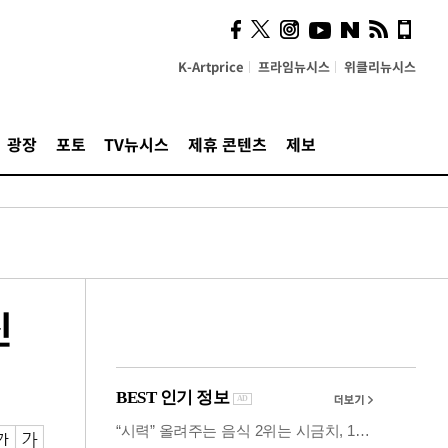
의견, 국토부·LH에 충실히
전달할 것"
K-Artprice
프라임뉴시스
위클리뉴시스
광장
포토
TV뉴시스
제휴 콘텐츠
제보
신