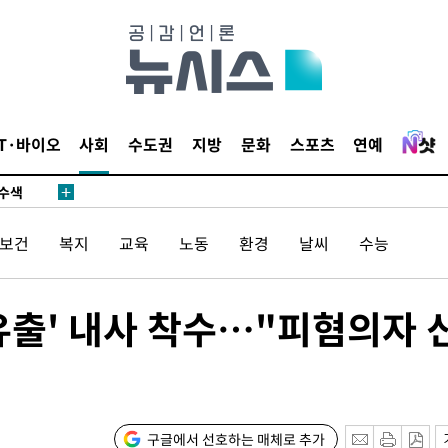
다"
수수색(종
4%↑
IT·바이오
사회
수도권
지방
문화
스포츠
연예
침 준수"
수수색
세 강화"
/보건
복지
교육
노동
환경
날씨
수능
 유출' 내사 착수…"피혐의자 
황'
구글에서 선호하는 매체로 추가