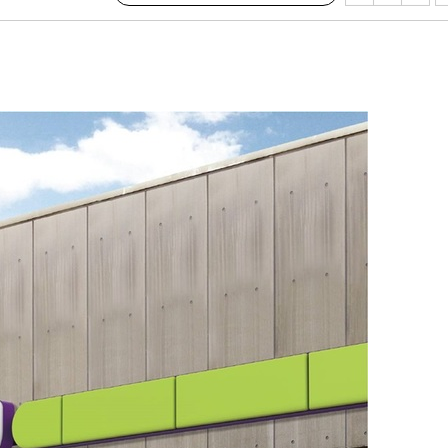
 격파
다"
수수색(종
4%↑
침 준수"
수수색
세 강화"