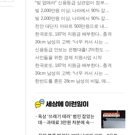
옥상 '쓰레기 테러' 범인 잡았는
데…과태료 3만원 처분에 숙박업
주 허탈