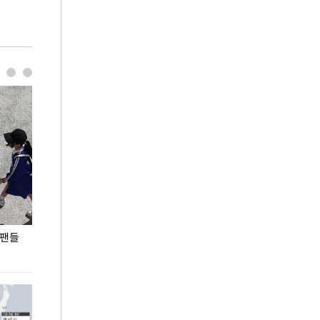
 팬들
이 대통령, '청년 대책 속도 높여야…폭염 문제도
입추 코앞인데 전
총력 대응'