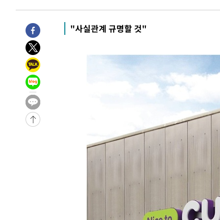
46분 전 >
[속보]종합특검, 대검 추가 압수수색…내란 중요임무종사 혐의
1시간 전 >
[속보]코스닥, 800p 회복…0.26% 오른 801.67 마감
"사실관계 규명할 것"
1시간 전 >
[속보]코스피, 301.88포인트(4.58%) 내린 6296.38 마감
1시간 전 >
[속보]원·달러 환율, 0.7원 내린 1423.8원 마감
2시간 전 >
"여기 떨어졌다"…다누리, 스페이스X 로켓 달 충돌 흔적 포착
3시간 전 >
손흥민, 5경기 연속골 실패…LAFC는 승부차기 끝 과달라하라
5시간 전 >
내일까지 39도 '펄펄'…기상청 "태풍 지나며 폭염 잠시 꺾인
-18871초 전 >
'월드컵 탈락 후폭풍' 축구협회…11시간 걸린 초유의 압
합)
-18307초 전 >
[속보] 뉴욕증시, 혼조 출발…나스닥 0.3%↓, 다우 0.1
-17100초 전 >
축구협회, 15년 전 심판 성 접대 파문에 "현재는 내부 지
-15785초 전 >
경찰, '홍명보는 2순위' 결론냈던 스포츠윤리센터도 압
-1381초 전 >
[속보]합참 "北 발사체는 단거리탄도미사일…감시·경계태
-1129초 전 >
日방위성, 北이 동해로 쏜 발사체는 탄도미사일 가능성
7분 전 >
[속보] SKT, 에이닷 서비스 장애 발생…"원인 파악 중"
17분 전 >
[속보]합참 "북, 동해상으로 미상 발사체 발사"
27분 전 >
'낮 최고 39도' 불볕더위…한밤 열대야도 계속[내일날씨]