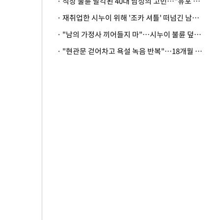
· 직장 불륜 발각된 40대 남성의 고민…"유포 동료 명예훼손·협박죄 고소 가능할까"
· 재취업한 시누이 위해 '조카 셔틀' 떠넘긴 남편…아내 "난 못한다"
· "남의 가정사 끼어들지 마"…시누이 불륜 덮으려는 남편에 억울한 아내
· "현관문 걷어차고 욕설 녹음 반복"…18개월 아기 키우는 집 뒤흔든 '앞집의 비극'