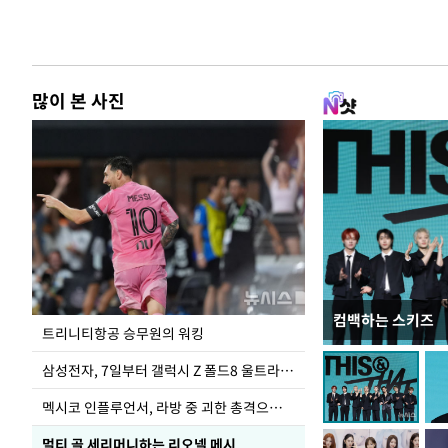
많이 본 사진
컴백하는 스키즈
입추 하루 앞둔 
트리니티항공 승무원의 워킹
폭염
삼성전자, 7일부터 갤럭시 Z 폴드8 울트라·폴드8·플립8 출시
멕시코 인플루언서, 라방 중 괴한 총격으로 사망
멀티 골 세리머니하는 리오넬 메시