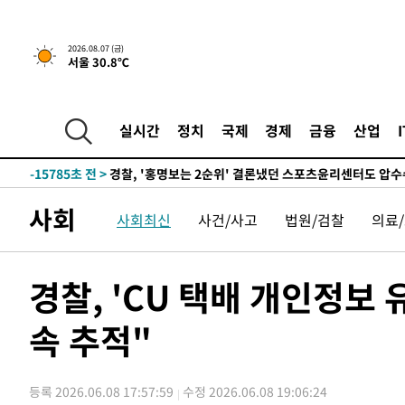
2026.08.07 (금)
서울 30.8℃
5시간 전 >
내일까지 39도 '펄펄'…기상청 "태풍 지나며 폭염 잠시 꺾인
-18871초 전 >
'월드컵 탈락 후폭풍' 축구협회…11시간 걸린 초유의 압
합)
-18307초 전 >
[속보] 뉴욕증시, 혼조 출발…나스닥 0.3%↓, 다우 0.1
실시간
정치
국제
경제
금융
산업
-17100초 전 >
축구협회, 15년 전 심판 성 접대 파문에 "현재는 내부 지
-15785초 전 >
경찰, '홍명보는 2순위' 결론냈던 스포츠윤리센터도 압
-1381초 전 >
[속보]합참 "北 발사체는 단거리탄도미사일…감시·경계태
사회
사회최신
사건/사고
법원/검찰
의료
-1129초 전 >
日방위성, 北이 동해로 쏜 발사체는 탄도미사일 가능성
7분 전 >
[속보] SKT, 에이닷 서비스 장애 발생…"원인 파악 중"
17분 전 >
[속보]합참 "북, 동해상으로 미상 발사체 발사"
경찰, 'CU 택배 개인정보
27분 전 >
'낮 최고 39도' 불볕더위…한밤 열대야도 계속[내일날씨]
속 추적"
28분 전 >
[속보]7~9일 프로야구 3연전도 폭염 취소…11일 재개
33분 전 >
"韓 외환시장 개입 관측 배경엔 美의 대한국 무역적자 있어"
36분 전 >
'월드컵 탈락 후폭풍' 축구협회…초유의 압수수색에 '충격·당
등록 2026.06.08 17:57:59
수정 2026.06.08 19:06:24
39분 전 >
서울 낮 37.9도, 올여름 최고치 경신…영등포 순간 '40도'