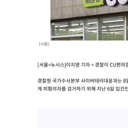
28분 전 >
[속보]7~9일 프로야구 3연전도 폭염 취소…11일 재개
33분 전 >
"韓 외환시장 개입 관측 배경엔 美의 대한국 무역적자 있어"
36분 전 >
'월드컵 탈락 후폭풍' 축구협회…초유의 압수수색에 '충격·당
39분 전 >
서울 낮 37.9도, 올여름 최고치 경신…영등포 순간 '40도'
46분 전 >
[속보]종합특검, 대검 추가 압수수색…내란 중요임무종사 혐의
(서울)
1시간 전 >
[속보]코스닥, 800p 회복…0.26% 오른 801.67 마감
1시간 전 >
[속보]코스피, 301.88포인트(4.58%) 내린 6296.38 마감
1시간 전 >
[속보]원·달러 환율, 0.7원 내린 1423.8원 마감
[서울=뉴시스]이지영 기자 = 경찰이 CU편의
2시간 전 >
"여기 떨어졌다"…다누리, 스페이스X 로켓 달 충돌 흔적 포착
3시간 전 >
손흥민, 5경기 연속골 실패…LAFC는 승부차기 끝 과달라하라
경찰청 국가수사본부 사이버테러대응과는 8일
5시간 전 >
내일까지 39도 '펄펄'…기상청 "태풍 지나며 폭염 잠시 꺾인
게 피혐의자를 검거하기 위해 지난 6일 입건전