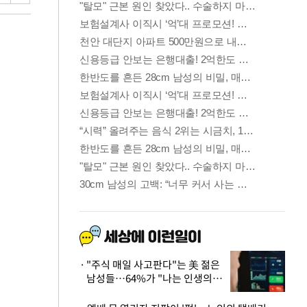
"주식 매일 사고판다"는 美 젊은
남성들…64%가 "나는 인생의
패배자“