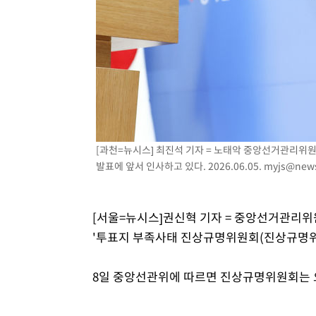
-23초 전 >
외국인 심판 성 접대 7경기 들여다보니…한국 축구 '5승 2무'
4분 전 >
[속보]코스닥, 2.86포인트(0.36%) 내린 798.81마감
4분 전 >
[속보]코스피, 6200선 약보합…0.60% 내린 6258.77에 마쳐
5분 전 >
[속보]원·달러 환율, 7.7원 내린 1416.1원 마감
7분 전 >
[속보] 노원서 40.1도 관측…서울, 2018년 이후 첫 40도
55분 전 >
[속보]종합특검, '계엄 수용공간 확보' 신용해 前교정본부장 
1시간 전 >
외신들도 주목한 韓축구 파문…"국민적 공분에 수사 재개"
[과천=뉴시스] 최진석 기자 = 노태악 중앙선거관리위
1시간 전 >
11시간 압수수색에 성접대 파문까지…'쑥대밭' 된 축구협회
발표에 앞서 인사하고 있다. 2026.06.05.
myjs@news
1시간 전 >
[속보]규제합리화위원회 부위원장에 김태유 서울대 공대 교
후임
[서울=뉴시스]권신혁 기자 = 중앙선거관리위
'투표지 부족사태 진상규명위원회(진상규명위
8일 중앙선관위에 따르면 진상규명위원회는 오는