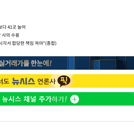
다 41곳 늘어
 사의 수용
시각서 합당한 책임 져야"(종합)