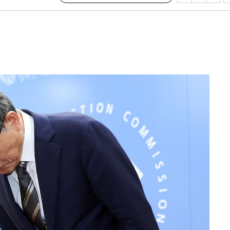
기소
수…이병태
지(종합)
0.3만개
 4.1%로
말고 과감히
쪽 아웃바
하향
재난지역 선
희망지 못
씨]
 선제 대