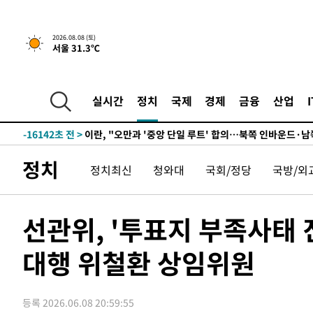
1시간 전 >
[속보]규제합리화위원회 부위원장에 김태유 서울대 공대 교
후임
-24607초 전 >
이강인, 폭염 속 AT마드리드 첫 훈련…80명 식사 대접까
2026.08.08 (토)
서울 31.3℃
-21746초 전 >
미 사업체 일자리, 7월에 2.3만개 순감하고 그 전 2개월 1
하향수정 (2보)
-21194초 전 >
[속보] 미 사업체, 일자리 7월에 2.3만 개 줄어…실업률은
↓
-17057초 전 >
[속보]이 대통령 "부동산 공급 기존 사고방식 매달리지 
실시간
정치
국제
경제
금융
산업
실천"
-16142초 전 >
이란, "오만과 '중앙 단일 루트' 합의…북쪽 인바운드·남
운드는 임시"
-7710초 전 >
"낮 기온 소폭 하락"…수도권 폭염중대경보, 폭염경보로 
-7674초 전 >
[속보]이 대통령, '호우피해' 안동·의성 관할 4개 면 특별
정치
정치최신
청와대
국회/정당
국방/외
포
-7637초 전 >
[단독]중수청 지원 검사들, 정원 초과 시 낮은 계급 임용…
갈 수도
-5608초 전 >
낮 최고 37도 찜통더위…곳곳 소나기·강원 많은 비[내일날
-3914초 전 >
SK하이닉스, 용인·청주 팹에 54조 투자…"AI 메모리 수요
선관위, '투표지 부족사태
응"
-770초 전 >
여자배구 이재영·이다영 자매, 아제르바이잔 투란VC 입단
대행 위철환 상임위원
-23초 전 >
외국인 심판 성 접대 7경기 들여다보니…한국 축구 '5승 2무'
4분 전 >
[속보]코스닥, 2.86포인트(0.36%) 내린 798.81마감
4분 전 >
[속보]코스피, 6200선 약보합…0.60% 내린 6258.77에 마쳐
등록 2026.06.08 20:59:55
5분 전 >
[속보]원·달러 환율, 7.7원 내린 1416.1원 마감