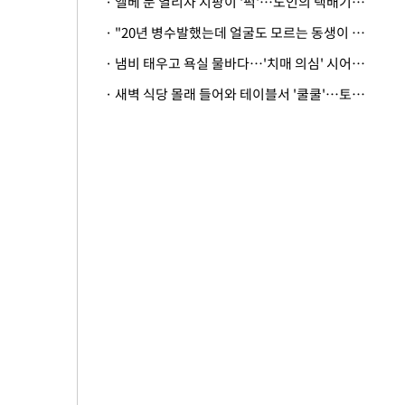
· 엘베 문 열리자 지팡이 '퍽'…노인의 택배기사 폭행 이유
· "20년 병수발했는데 얼굴도 모르는 동생이 유산 절반을"…배다른 형제 상속권 있을까
· 냄비 태우고 욕실 물바다…'치매 의심' 시어머니 검사 권유했다가 '날벼락'
· 새벽 식당 몰래 들어와 테이블서 '쿨쿨'…토사물 남기고 사라진 남성