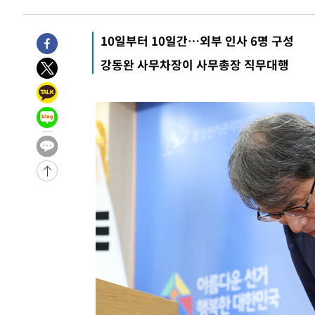
7분 전 >
[속보] 노원서 40.1도 관측…서울, 2018년 이후 첫 40도
55분 전 >
[속보]종합특검, '계엄 수용공간 확보' 신용해 前교정본부장 
10일부터 10일간…외부 인사 6명 구성
1시간 전 >
외신들도 주목한 韓축구 파문…"국민적 공분에 수사 재개"
강동완 사무차장이 사무총장 직무대행
1시간 전 >
11시간 압수수색에 성접대 파문까지…'쑥대밭' 된 축구협회
1시간 전 >
[속보]규제합리화위원회 부위원장에 김태유 서울대 공대 교
후임
-24607초 전 >
이강인, 폭염 속 AT마드리드 첫 훈련…80명 식사 대접까
-21746초 전 >
미 사업체 일자리, 7월에 2.3만개 순감하고 그 전 2개월 1
하향수정 (2보)
-21194초 전 >
[속보] 미 사업체, 일자리 7월에 2.3만 개 줄어…실업률은
↓
-17057초 전 >
[속보]이 대통령 "부동산 공급 기존 사고방식 매달리지 
실천"
-16142초 전 >
이란, "오만과 '중앙 단일 루트' 합의…북쪽 인바운드·남
운드는 임시"
-7710초 전 >
"낮 기온 소폭 하락"…수도권 폭염중대경보, 폭염경보로 
-7674초 전 >
[속보]이 대통령, '호우피해' 안동·의성 관할 4개 면 특별
포
-7637초 전 >
[단독]중수청 지원 검사들, 정원 초과 시 낮은 계급 임용…
갈 수도
-5608초 전 >
낮 최고 37도 찜통더위…곳곳 소나기·강원 많은 비[내일날
-3914초 전 >
SK하이닉스, 용인·청주 팹에 54조 투자…"AI 메모리 수요
응"
-770초 전 >
여자배구 이재영·이다영 자매, 아제르바이잔 투란VC 입단