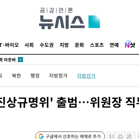
수…이병태
지(종합)
0.3만개
 4.1%로
말고 과감히
IT·바이오
사회
수도권
지방
문화
스포츠
연예
쪽 아웃바
하향
재난지역 선
교
북한
행정
지방정가
지방선거
희망지 못
씨]
 선제 대
 진상규명위' 출범…위원장 직
구글에서 선호하는 매체로 추가