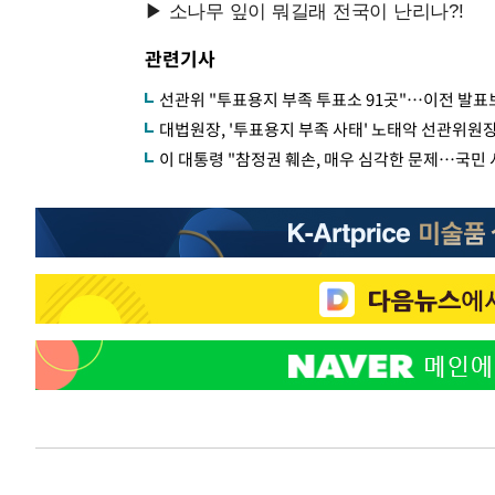
관련기사
선관위 "투표용지 부족 투표소 91곳"…이전 발표보
대법원장, '투표용지 부족 사태' 노태악 선관위원장
이 대통령 "참정권 훼손, 매우 심각한 문제…국민 