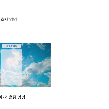
변호사 임명
미·진을종 임명
Mute