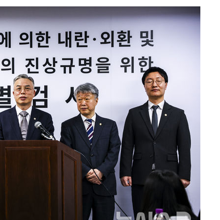
3명은 중
에서 두차
20일 후